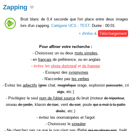
Zapping
Bruit blanc de 0,4 seconde que l'on place entre deux images
lors d'un zapping.
Catégorie UCS
:
TEST
. Durée : 00:01.
+ d'infos &
Téléchargement
Pour affiner votre recherche :
- Choisissez un ou deux
mots simples
,
- en
français
de préférence, ou en anglais
-
évitez les
phote dortograf
et
de frapppe
- Essayez des
synonymes
- N'accordez pas
les verbes
- Evitez les
adjectifs
(
gros
chat,
magnifique
orage, explosion
puissante
, cri
aigu
, etc.)
- Privilégiez le seul
nom de l'objet source
du bruit (moteur
de triporteur
,
oiseau
de jardin
, klaxon
de taxi
, vent
du soir
, poule
qui a mal à la patte
droite
, etc.)
- évitez les onomatopées et l'argot
- Choisissez le
singulier
- Ne cherchez pas ce que le son n'est pas (Bébé
qui ne pleure pas
, forêt