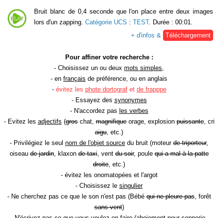
Bruit blanc de 0,4 seconde que l'on place entre deux images
lors d'un zapping.
Catégorie UCS
:
TEST
. Durée : 00:01.
+ d'infos &
Téléchargement
Pour affiner votre recherche :
- Choisissez un ou deux
mots simples
,
- en
français
de préférence, ou en anglais
-
évitez les
phote dortograf
et
de frapppe
- Essayez des
synonymes
- N'accordez pas
les verbes
- Evitez les
adjectifs
(
gros
chat,
magnifique
orage, explosion
puissante
, cri
aigu
, etc.)
- Privilégiez le seul
nom de l'objet source
du bruit (moteur
de triporteur
,
oiseau
de jardin
, klaxon
de taxi
, vent
du soir
, poule
qui a mal à la patte
droite
, etc.)
- évitez les onomatopées et l'argot
- Choisissez le
singulier
- Ne cherchez pas ce que le son n'est pas (Bébé
qui ne pleure pas
, forêt
sans vent
)
- N'écrivez pas ce que vous voulez en faire (aboiement
pour sonnerie
,