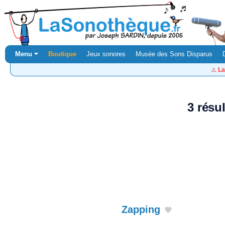
Menu ⏷
Boutique
Jeux sonores
Musée des Sons Disparus
⚠️
La
3 résu
Zapping