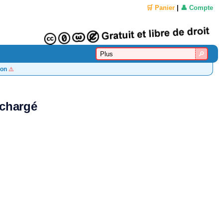
🛒 Panier
|
👤 Compte
on
⚠️
échargé