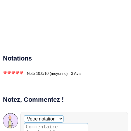
Notations
- Noté
10.0
/
10
(moyenne) - 3 Avis
Notez, Commentez !
Commentaire facultatif
Votre notation