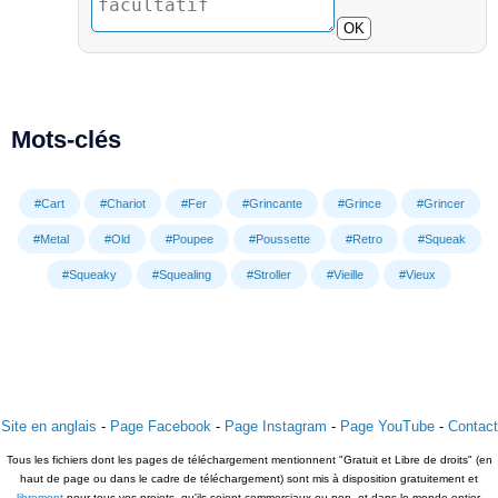
OK
Mots-clés
#Cart
#Chariot
#Fer
#Grincante
#Grince
#Grincer
#Metal
#Old
#Poupee
#Poussette
#Retro
#Squeak
#Squeaky
#Squealing
#Stroller
#Vieille
#Vieux
Site en anglais
-
Page Facebook
-
Page Instagram
-
Page YouTube
-
Contact
Tous les fichiers dont les pages de téléchargement mentionnent "Gratuit et Libre de droits" (en
haut de page ou dans le cadre de téléchargement) sont mis à disposition gratuitement et
librement
pour tous vos projets, qu'ils soient commerciaux ou non, et dans le monde entier.