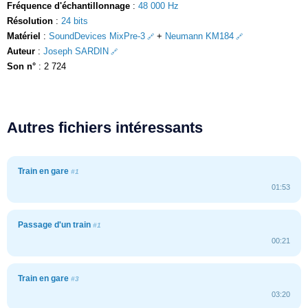
Fréquence d'échantillonnage
:
48 000 Hz
Résolution
:
24 bits
Matériel
:
SoundDevices MixPre-3
+
Neumann KM184
Auteur
:
Joseph SARDIN
Son n°
: 2 724
Autres fichiers intéressants
Train en gare
#1
01:53
Passage d'un train
#1
00:21
Train en gare
#3
03:20