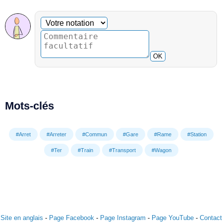
Commentaire facultatif
Votre notation
OK
Mots-clés
#Arret
#Arreter
#Commun
#Gare
#Rame
#Station
#Ter
#Train
#Transport
#Wagon
Site en anglais
-
Page Facebook
-
Page Instagram
-
Page YouTube
-
Contact