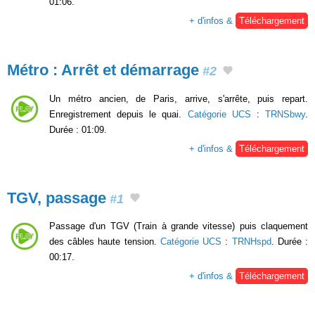
01:06.
+ d'infos &
Téléchargement
Métro : Arrêt et démarrage
#2
Un métro ancien, de Paris, arrive, s'arrête, puis repart.
Enregistrement depuis le quai.
Catégorie UCS
:
TRNSbwy
.
Durée : 01:09.
+ d'infos &
Téléchargement
TGV, passage
#1
Passage d'un TGV (Train à grande vitesse) puis claquement
des câbles haute tension.
Catégorie UCS
:
TRNHspd
. Durée :
00:17.
+ d'infos &
Téléchargement