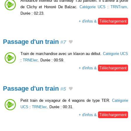
Ambiance intérieur du tramway T3b parisien. Il s'arrête à porte
de Clichy et Honoré De Balzac.
Catégorie UCS
:
TRNTram
.
Durée : 02:23.
+ d'infos &
Téléchargement
Passage d'un train
#7
Train de marchandise avec un klaxon au début.
Catégorie UCS
:
TRNElec
. Durée : 00:59.
+ d'infos &
Téléchargement
Passage d'un train
#5
Petit train de voyageur de 4 wagons de type TER.
Catégorie
UCS
:
TRNElec
. Durée : 00:31.
+ d'infos &
Téléchargement