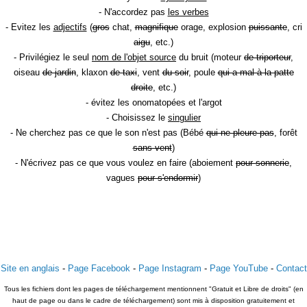
- N'accordez pas
les verbes
- Evitez les
adjectifs
(
gros
chat,
magnifique
orage, explosion
puissante
, cri
aigu
, etc.)
- Privilégiez le seul
nom de l'objet source
du bruit (moteur
de triporteur
,
oiseau
de jardin
, klaxon
de taxi
, vent
du soir
, poule
qui a mal à la patte
droite
, etc.)
- évitez les onomatopées et l'argot
- Choisissez le
singulier
- Ne cherchez pas ce que le son n'est pas (Bébé
qui ne pleure pas
, forêt
sans vent
)
- N'écrivez pas ce que vous voulez en faire (aboiement
pour sonnerie
,
vagues
pour s'endormir
)
Site en anglais
-
Page Facebook
-
Page Instagram
-
Page YouTube
-
Contact
Tous les fichiers dont les pages de téléchargement mentionnent "Gratuit et Libre de droits" (en
haut de page ou dans le cadre de téléchargement) sont mis à disposition gratuitement et