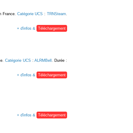
en France.
Catégorie UCS
:
TRNSteam
.
+ d'infos &
Téléchargement
me.
Catégorie UCS
:
ALRMBell
. Durée :
+ d'infos &
Téléchargement
+ d'infos &
Téléchargement