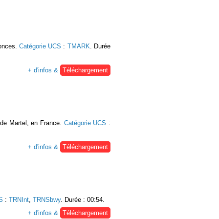
nonces.
Catégorie UCS
:
TMARK
. Durée
+ d'infos &
Téléchargement
 de Martel, en France.
Catégorie UCS
:
+ d'infos &
Téléchargement
S
:
TRNInt
,
TRNSbwy
. Durée : 00:54.
+ d'infos &
Téléchargement