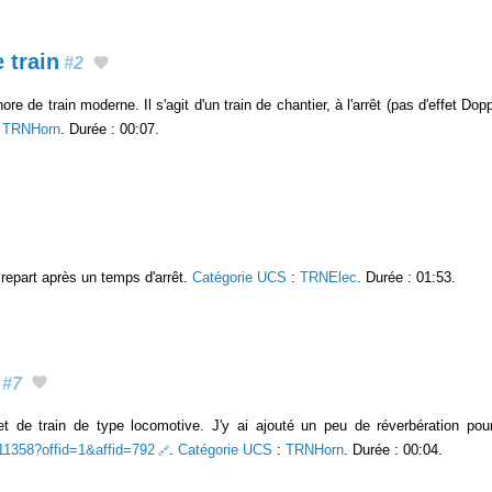
 train
#2
ore de train moderne. Il s'agit d'un train de chantier, à l'arrêt (pas d'effet D
:
TRNHorn
. Durée : 00:07.
t repart après un temps d'arrêt.
Catégorie UCS
:
TRNElec
. Durée : 01:53.
#7
et de train de type locomotive. J'y ai ajouté un peu de réverbération pour 
511358?offid=1&affid=792
.
Catégorie UCS
:
TRNHorn
. Durée : 00:04.