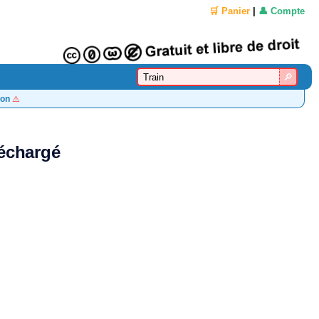
🛒 Panier
|
👤 Compte
on
⚠️
léchargé