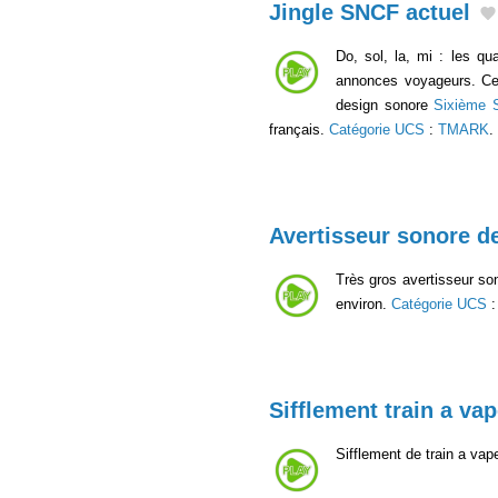
Jingle SNCF actuel
Do, sol, la, mi : les q
annonces voyageurs. Cet 
design sonore
Sixième 
français.
Catégorie UCS
:
TMARK
.
Avertisseur sonore de
Très gros avertisseur son
environ.
Catégorie UCS
Sifflement train a va
Sifflement de train a vap