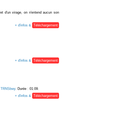
et d'un virage, on n'entend aucun son
+ d'infos &
Téléchargement
+ d'infos &
Téléchargement
:
TRNSbwy
. Durée : 01:09.
+ d'infos &
Téléchargement