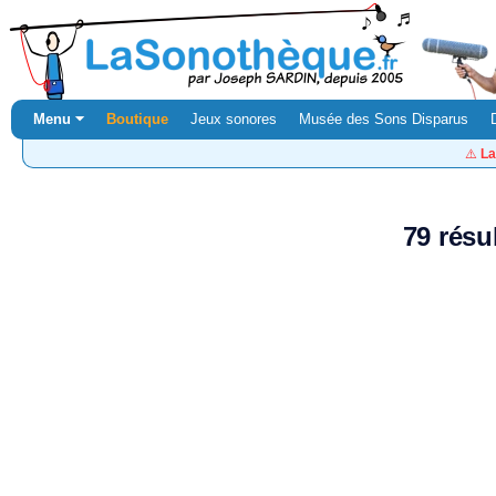
Menu ⏷
Boutique
Jeux sonores
Musée des Sons Disparus
⚠️
La
79 résu