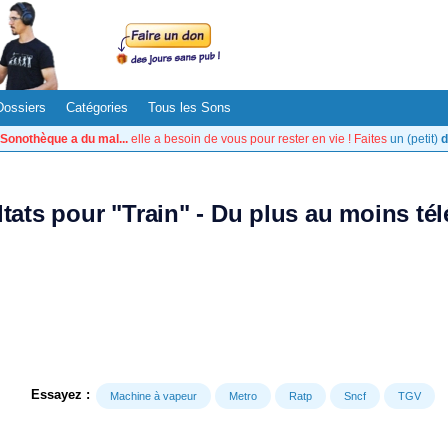
Dossiers
Catégories
Tous les Sons
Sonothèque a du mal...
elle a besoin de vous pour rester en vie ! Faites
un (petit)
d
ltats pour "Train" - Du plus au moins té
Essayez :
Machine à vapeur
Metro
Ratp
Sncf
TGV