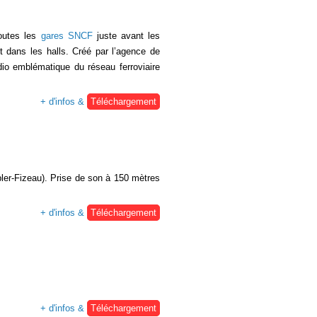
toutes les
gares SNCF
juste avant les
t dans les halls. Créé par l’agence de
dio emblématique du réseau ferroviaire
+ d'infos &
Téléchargement
oppler-Fizeau). Prise de son à 150 mètres
+ d'infos &
Téléchargement
+ d'infos &
Téléchargement