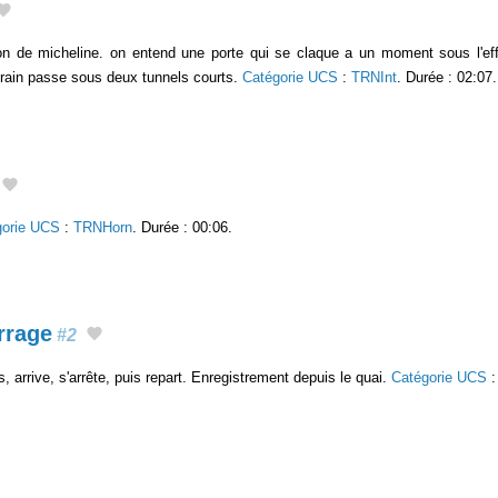
gon de micheline. on entend une porte qui se claque a un moment sous l'eff
e train passe sous deux tunnels courts.
Catégorie UCS
:
TRNInt
. Durée : 02:07.
gorie UCS
:
TRNHorn
. Durée : 00:06.
rrage
#2
, arrive, s'arrête, puis repart. Enregistrement depuis le quai.
Catégorie UCS