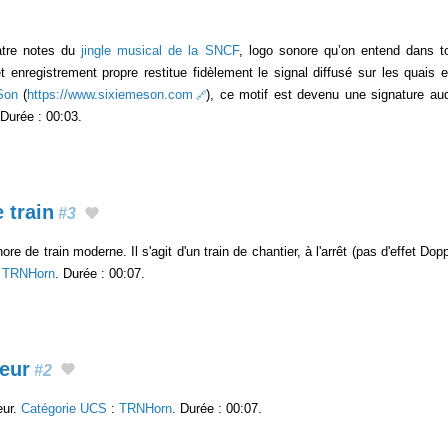
uatre notes du
jingle musical de la SNCF
, logo sonore qu’on entend dans 
enregistrement propre restitue fidèlement le signal diffusé sur les quais e
Son
(
https://www.sixiemeson.com
), ce motif est devenu une signature au
 Durée : 00:03.
 train
#3
ore de train moderne. Il s'agit d'un train de chantier, à l'arrêt (pas d'effet D
:
TRNHorn
. Durée : 00:07.
peur
#2
eur.
Catégorie UCS
:
TRNHorn
. Durée : 00:07.