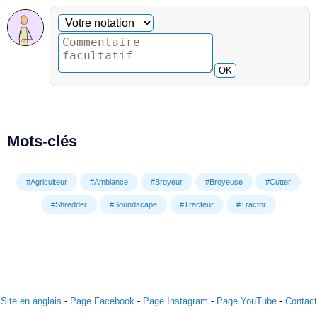
Commentaire facultatif
Votre notation
OK
Mots-clés
#Agriculteur
#Ambiance
#Broyeur
#Broyeuse
#Cutter
#Shredder
#Soundscape
#Tracteur
#Tractor
Site en anglais
-
Page Facebook
-
Page Instagram
-
Page YouTube
-
Contact