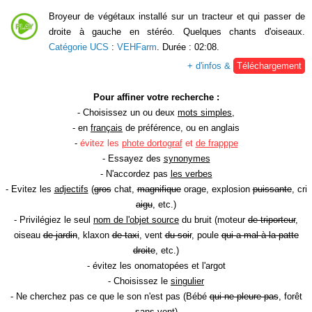
Broyeur de végétaux installé sur un tracteur et qui passer de
droite à gauche en stéréo. Quelques chants d'oiseaux.
Catégorie UCS
:
VEHFarm
. Durée : 02:08.
+ d'infos &
Téléchargement
Pour affiner votre recherche :
- Choisissez un ou deux
mots simples
,
- en
français
de préférence, ou en anglais
-
évitez les
phote dortograf
et
de frapppe
- Essayez des
synonymes
- N'accordez pas
les verbes
- Evitez les
adjectifs
(
gros
chat,
magnifique
orage, explosion
puissante
, cri
aigu
, etc.)
- Privilégiez le seul
nom de l'objet source
du bruit (moteur
de triporteur
,
oiseau
de jardin
, klaxon
de taxi
, vent
du soir
, poule
qui a mal à la patte
droite
, etc.)
- évitez les onomatopées et l'argot
- Choisissez le
singulier
- Ne cherchez pas ce que le son n'est pas (Bébé
qui ne pleure pas
, forêt
sans vent
)