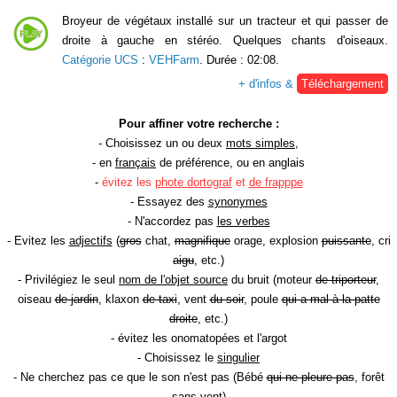
Broyeur de végétaux installé sur un tracteur et qui passer de
droite à gauche en stéréo. Quelques chants d'oiseaux.
Catégorie UCS
:
VEHFarm
. Durée : 02:08.
+ d'infos &
Téléchargement
Pour affiner votre recherche :
- Choisissez un ou deux
mots simples
,
- en
français
de préférence, ou en anglais
-
évitez les
phote dortograf
et
de frapppe
- Essayez des
synonymes
- N'accordez pas
les verbes
- Evitez les
adjectifs
(
gros
chat,
magnifique
orage, explosion
puissante
, cri
aigu
, etc.)
- Privilégiez le seul
nom de l'objet source
du bruit (moteur
de triporteur
,
oiseau
de jardin
, klaxon
de taxi
, vent
du soir
, poule
qui a mal à la patte
droite
, etc.)
- évitez les onomatopées et l'argot
- Choisissez le
singulier
- Ne cherchez pas ce que le son n'est pas (Bébé
qui ne pleure pas
, forêt
sans vent
)