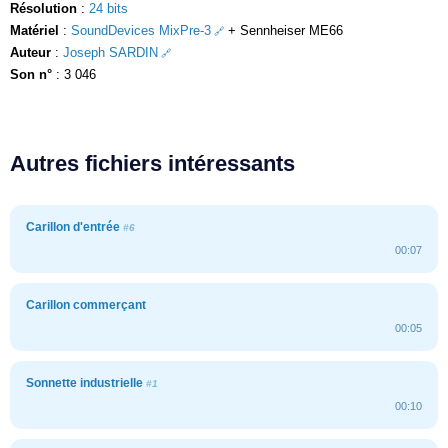
Résolution
:
24 bits
Matériel
:
SoundDevices MixPre-3
+ Sennheiser ME66
Auteur
:
Joseph SARDIN
Son n°
: 3 046
Autres fichiers intéressants
Carillon d'entrée
#6
00:07
Carillon commerçant
00:05
Sonnette industrielle
#1
00:10