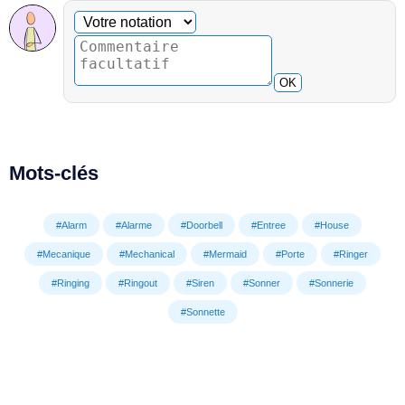
Commentaire facultatif
Votre notation
OK
Mots-clés
#Alarm
#Alarme
#Doorbell
#Entree
#House
#Mecanique
#Mechanical
#Mermaid
#Porte
#Ringer
#Ringing
#Ringout
#Siren
#Sonner
#Sonnerie
#Sonnette