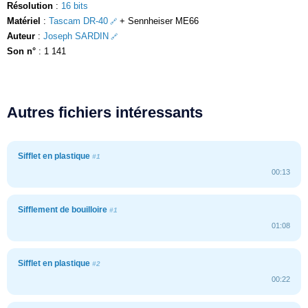
Résolution
:
16 bits
Matériel
:
Tascam DR-40
+ Sennheiser ME66
Auteur
:
Joseph SARDIN
Son n°
: 1 141
Autres fichiers intéressants
Sifflet en plastique
#1
00:13
Sifflement de bouilloire
#1
01:08
Sifflet en plastique
#2
00:22