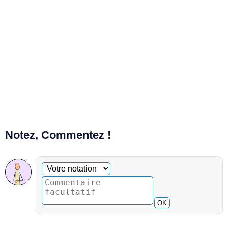
Notez, Commentez !
Commentaire facultatif
Votre notation
OK