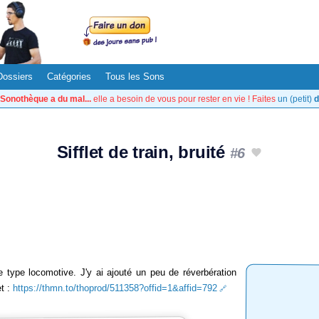
Dossiers
Catégories
Tous les Sons
Sonothèque a du mal...
elle a besoin de vous pour rester en vie ! Faites
un (petit)
d
Sifflet de train, bruité
#6
de type locomotive. J'y ai ajouté un peu de réverbération
et :
https://thmn.to/thoprod/511358?offid=1&affid=792