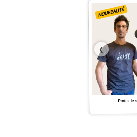
❮
Portez le