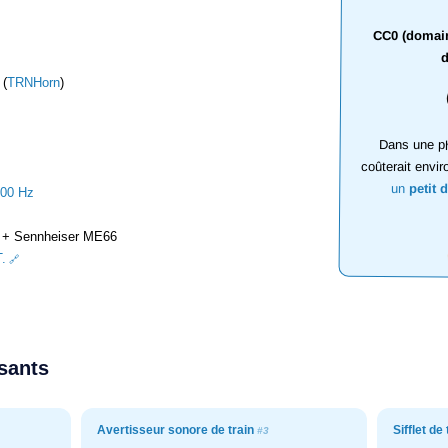
CC0 (domaine
d
 (
TRNHorn
)
Dans une ph
coûterait envir
un
petit 
000 Hz
+ Sennheiser ME66
.
ssants
Avertisseur sonore de train
Sifflet de
#3