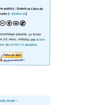
 public) : Gratuit et Libre de
roits (
+ d'infos ici
)
onothèque payante, ce fichier
on 3 €. Alors, n'hésitez pas à
faire
don
, ou
acheter un
goodies
.
 train, bruité
#7