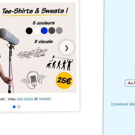
❯
Téléc
sweats
et
tee-shirts
 son : mes
Comment téléc