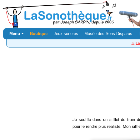
Menu ⏷
Boutique
Jeux sonores
Musée des Sons Disparus
⚠️
La
Je souffle dans un sifflet de train 
pour le rendre plus réaliste. Mon siffl