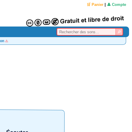
🛒 Panier
|
👤 Compte
on
⚠️