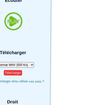
Écouter
Télécharger
harger
harger et/ou utiliser ces sons ?
Droit