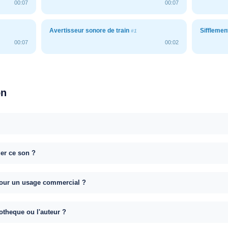
00:07
00:07
Avertisseur sonore de train
Sifflemen
#1
00:07
00:02
on
uer ce son ?
e pour un usage commercial ?
otheque ou l'auteur ?