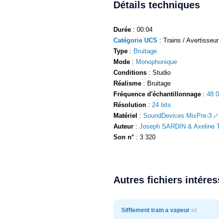
Détails techniques
Durée
: 00:04
Catégorie UCS
: Trains / Avertisseur
Type
:
Bruitage
Mode
:
Monophonique
Conditions
: Studio
Réalisme
: Bruitage
Fréquence d'échantillonnage
:
48 
Résolution
:
24 bits
Matériel
:
SoundDevices MixPre-3
Auteur
:
Joseph SARDIN & Axeline T
Son n°
: 3 320
Autres fichiers intére
Sifflement train a vapeur
#2