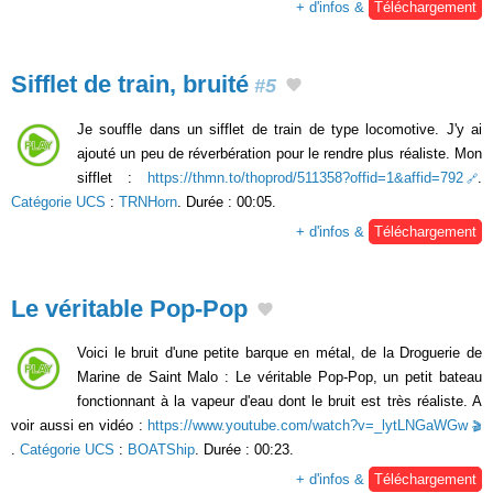
+ d'infos &
Téléchargement
Sifflet de train, bruité
#5
Je souffle dans un sifflet de train de type locomotive. J'y ai
ajouté un peu de réverbération pour le rendre plus réaliste. Mon
sifflet :
https://thmn.to/thoprod/511358?offid=1&affid=792
.
Catégorie UCS
:
TRNHorn
. Durée : 00:05.
+ d'infos &
Téléchargement
Le véritable Pop-Pop
Voici le bruit d'une petite barque en métal, de la Droguerie de
Marine de Saint Malo : Le véritable Pop-Pop, un petit bateau
fonctionnant à la vapeur d'eau dont le bruit est très réaliste. A
voir aussi en vidéo :
https://www.youtube.com/watch?v=_lytLNGaWGw
.
Catégorie UCS
:
BOATShip
. Durée : 00:23.
+ d'infos &
Téléchargement