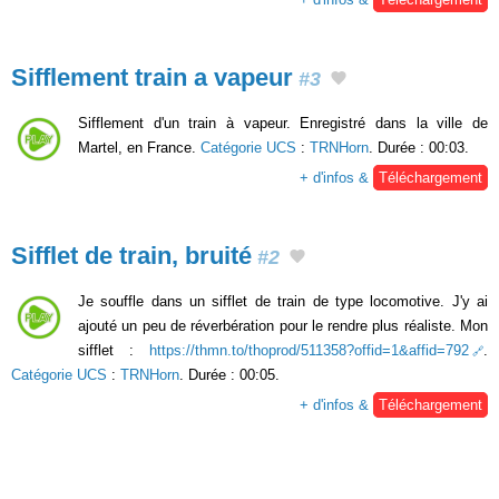
Sifflement train a vapeur
#3
Sifflement d'un train à vapeur. Enregistré dans la ville de
Martel, en France.
Catégorie UCS
:
TRNHorn
. Durée : 00:03.
+ d'infos &
Téléchargement
Sifflet de train, bruité
#2
Je souffle dans un sifflet de train de type locomotive. J'y ai
ajouté un peu de réverbération pour le rendre plus réaliste. Mon
sifflet :
https://thmn.to/thoprod/511358?offid=1&affid=792
.
Catégorie UCS
:
TRNHorn
. Durée : 00:05.
+ d'infos &
Téléchargement