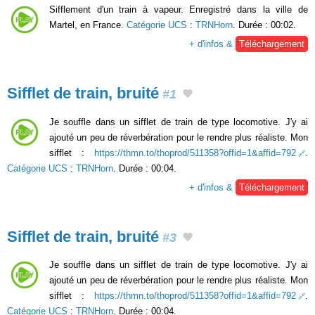
Sifflement d'un train à vapeur. Enregistré dans la ville de
Martel, en France.
Catégorie UCS
:
TRNHorn
. Durée : 00:02.
+ d'infos &
Téléchargement
Sifflet de train, bruité
#1
Je souffle dans un sifflet de train de type locomotive. J'y ai
ajouté un peu de réverbération pour le rendre plus réaliste. Mon
sifflet :
https://thmn.to/thoprod/511358?offid=1&affid=792
.
Catégorie UCS
:
TRNHorn
. Durée : 00:04.
+ d'infos &
Téléchargement
Sifflet de train, bruité
#3
Je souffle dans un sifflet de train de type locomotive. J'y ai
ajouté un peu de réverbération pour le rendre plus réaliste. Mon
sifflet :
https://thmn.to/thoprod/511358?offid=1&affid=792
.
Catégorie UCS
:
TRNHorn
. Durée : 00:04.