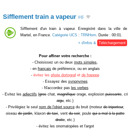
Sifflement train a vapeur
#6
Sifflement d'un train à vapeur. Enregistré dans la ville de
Martel, en France.
Catégorie UCS
:
TRNHorn
. Durée : 00:01.
+ d'infos &
Téléchargement
Pour affiner votre recherche :
- Choisissez un ou deux
mots simples
,
- en
français
de préférence, ou en anglais
-
évitez les
phote dortograf
et
de frapppe
- Essayez des
synonymes
- N'accordez pas
les verbes
- Evitez les
adjectifs
(
gros
chat,
magnifique
orage, explosion
puissante
, cri
aigu
, etc.)
- Privilégiez le seul
nom de l'objet source
du bruit (moteur
de triporteur
,
oiseau
de jardin
, klaxon
de taxi
, vent
du soir
, poule
qui a mal à la patte
droite
, etc.)
- évitez les onomatopées et l'argot