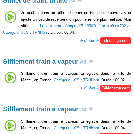
Sifflet de train, bruité
#4
Je souffle dans un sifflet de train de type locomotive. J'y ai
ajouté un peu de réverbération pour le rendre plus réaliste. Mon
sifflet :
https://thmn.to/thoprod/511358?offid=1&affid=792
.
Catégorie UCS
:
TRNHorn
. Durée : 00:04.
+ d'infos &
Téléchargement
Sifflement train a vapeur
#5
Sifflement d'un train à vapeur. Enregistré dans la ville de
Martel, en France.
Catégorie UCS
:
TRNHorn
. Durée : 00:02.
+ d'infos &
Téléchargement
Sifflement train a vapeur
#4
Sifflement d'un train à vapeur. Enregistré dans la ville de
Martel, en France.
Catégorie UCS
:
TRNHorn
. Durée : 00:04.