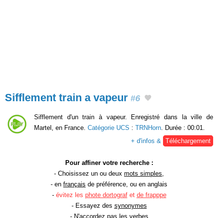
Sifflement train a vapeur
#6
Sifflement d'un train à vapeur. Enregistré dans la ville de
Martel, en France.
Catégorie UCS
:
TRNHorn
. Durée : 00:01.
+ d'infos &
Téléchargement
Pour affiner votre recherche :
- Choisissez un ou deux
mots simples
,
- en
français
de préférence, ou en anglais
-
évitez les
phote dortograf
et
de frapppe
- Essayez des
synonymes
- N'accordez pas
les verbes