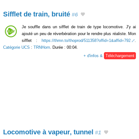
Sifflet de train, bruité
#6
Je souffle dans un sifflet de train de type locomotive. J'y ai
ajouté un peu de réverbération pour le rendre plus réaliste. Mon
sifflet :
https://thmn.to/thoprod/511358?offid=1&affid=792
.
Catégorie UCS
:
TRNHorn
. Durée : 00:04.
+ d'infos &
Téléchargement
Locomotive à vapeur, tunnel
#1