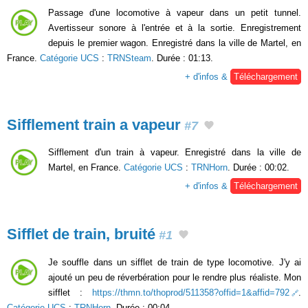
Passage d'une locomotive à vapeur dans un petit tunnel.
Avertisseur sonore à l'entrée et à la sortie. Enregistrement
depuis le premier wagon. Enregistré dans la ville de Martel, en
France.
Catégorie UCS
:
TRNSteam
. Durée : 01:13.
+ d'infos &
Téléchargement
Sifflement train a vapeur
#7
Sifflement d'un train à vapeur. Enregistré dans la ville de
Martel, en France.
Catégorie UCS
:
TRNHorn
. Durée : 00:02.
+ d'infos &
Téléchargement
Sifflet de train, bruité
#1
Je souffle dans un sifflet de train de type locomotive. J'y ai
ajouté un peu de réverbération pour le rendre plus réaliste. Mon
sifflet :
https://thmn.to/thoprod/511358?offid=1&affid=792
.
Catégorie UCS
:
TRNHorn
. Durée : 00:04.