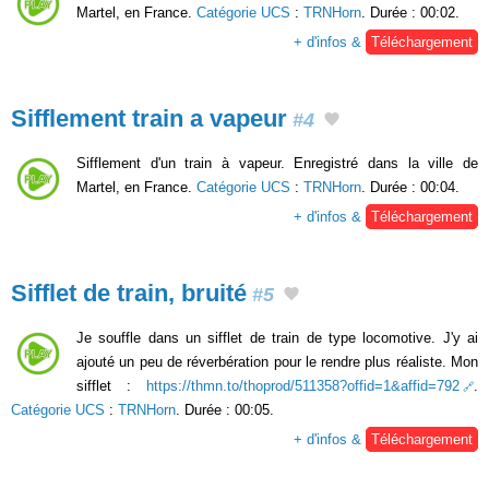
Martel, en France.
Catégorie UCS
:
TRNHorn
. Durée : 00:02.
+ d'infos &
Téléchargement
Sifflement train a vapeur
#4
Sifflement d'un train à vapeur. Enregistré dans la ville de
Martel, en France.
Catégorie UCS
:
TRNHorn
. Durée : 00:04.
+ d'infos &
Téléchargement
Sifflet de train, bruité
#5
Je souffle dans un sifflet de train de type locomotive. J'y ai
ajouté un peu de réverbération pour le rendre plus réaliste. Mon
sifflet :
https://thmn.to/thoprod/511358?offid=1&affid=792
.
Catégorie UCS
:
TRNHorn
. Durée : 00:05.
+ d'infos &
Téléchargement