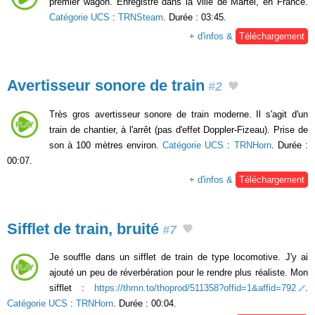
premier wagon. Enregistré dans la ville de Martel, en France.
Catégorie UCS
:
TRNSteam
. Durée : 03:45.
+ d'infos &
Téléchargement
Avertisseur sonore de train
#2
Très gros avertisseur sonore de train moderne. Il s'agit d'un
train de chantier, à l'arrêt (pas d'effet Doppler-Fizeau). Prise de
son à 100 mètres environ.
Catégorie UCS
:
TRNHorn
. Durée :
00:07.
+ d'infos &
Téléchargement
Sifflet de train, bruité
#7
Je souffle dans un sifflet de train de type locomotive. J'y ai
ajouté un peu de réverbération pour le rendre plus réaliste. Mon
sifflet :
https://thmn.to/thoprod/511358?offid=1&affid=792
.
Catégorie UCS
:
TRNHorn
. Durée : 00:04.