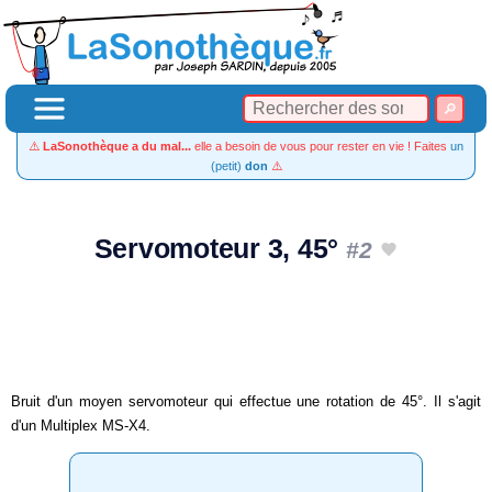
⚠️
LaSonothèque a du mal...
elle a besoin de vous pour rester en vie ! Faites
un
(petit)
don
⚠️
Servomoteur 3, 45°
#2
Bruit d'un moyen servomoteur qui effectue une rotation de 45°. Il s'agit
d'un Multiplex MS-X4.