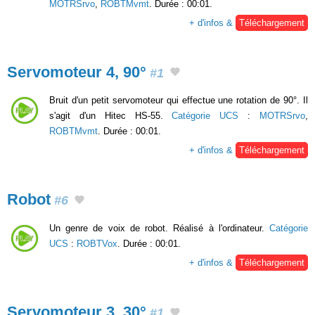
MOTRSrvo
,
ROBTMvmt
. Durée : 00:01.
+ d'infos &
Téléchargement
Servomoteur 4, 90°
#1
Bruit d'un petit servomoteur qui effectue une rotation de 90°. Il
s'agit d'un Hitec HS-55.
Catégorie UCS
:
MOTRSrvo
,
ROBTMvmt
. Durée : 00:01.
+ d'infos &
Téléchargement
Robot
#6
Un genre de voix de robot. Réalisé à l'ordinateur.
Catégorie
UCS
:
ROBTVox
. Durée : 00:01.
+ d'infos &
Téléchargement
Servomoteur 3, 30°
#1