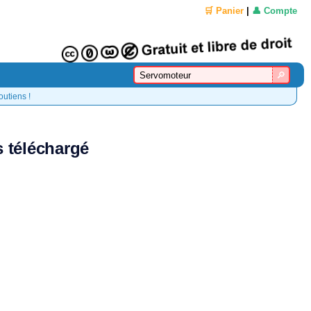
🛒 Panier
|
👤 Compte
outiens !
s téléchargé