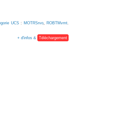
égorie UCS
:
MOTRSrvo
,
ROBTMvmt
.
+ d'infos &
Téléchargement