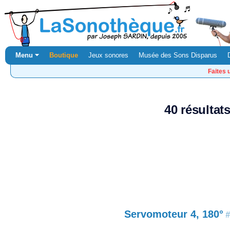
Menu ⏷
Boutique
Jeux sonores
Musée des Sons Disparus
Faites 
40 résultat
Servomoteur 4, 180°
#