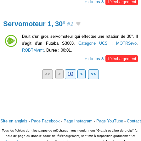
+ d'infos &
Téléchargement
Servomoteur 1, 30°
#1
Bruit d'un gros servomoteur qui effectue une rotation de 30°. Il
s'agit d'un Futaba S3003.
Catégorie UCS
:
MOTRSrvo
,
ROBTMvmt
. Durée : 00:01.
+ d'infos &
Téléchargement
<<
<
1/2
>
>>
Site en anglais
-
Page Facebook
-
Page Instagram
-
Page YouTube
-
Contact
Tous les fichiers dont les pages de téléchargement mentionnent "Gratuit et Libre de droits" (en
haut de page ou dans le cadre de téléchargement) sont mis à disposition gratuitement et