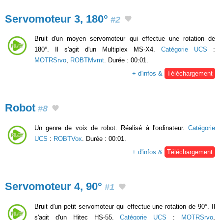
Servomoteur 3, 180°
#2
Bruit d'un moyen servomoteur qui effectue une rotation de
180°. Il s'agit d'un Multiplex MS-X4.
Catégorie UCS
:
MOTRSrvo
,
ROBTMvmt
. Durée : 00:01.
+ d'infos &
Téléchargement
Robot
#8
Un genre de voix de robot. Réalisé à l'ordinateur.
Catégorie
UCS
:
ROBTVox
. Durée : 00:01.
+ d'infos &
Téléchargement
Servomoteur 4, 90°
#1
Bruit d'un petit servomoteur qui effectue une rotation de 90°. Il
s'agit d'un Hitec HS-55.
Catégorie UCS
:
MOTRSrvo
,