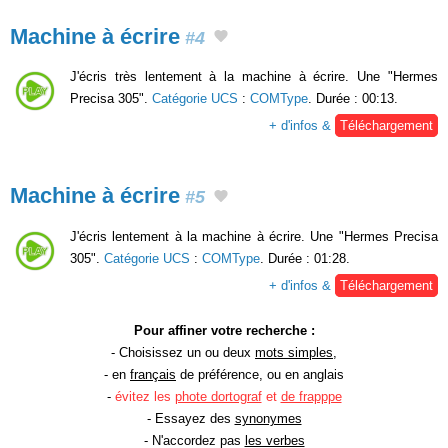
Machine à écrire
#4
J'écris très lentement à la machine à écrire. Une "Hermes
Precisa 305".
Catégorie UCS
:
COMType
. Durée : 00:13.
+ d'infos &
Téléchargement
Machine à écrire
#5
J'écris lentement à la machine à écrire. Une "Hermes Precisa
305".
Catégorie UCS
:
COMType
. Durée : 01:28.
+ d'infos &
Téléchargement
Pour affiner votre recherche :
- Choisissez un ou deux
mots simples
,
- en
français
de préférence, ou en anglais
-
évitez les
phote dortograf
et
de frapppe
- Essayez des
synonymes
- N'accordez pas
les verbes