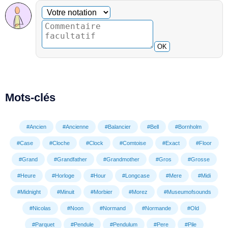
Commentaire facultatif
Votre notation
OK
Mots-clés
#Ancien
#Ancienne
#Balancier
#Bell
#Bornholm
#Case
#Cloche
#Clock
#Comtoise
#Exact
#Floor
#Grand
#Grandfather
#Grandmother
#Gros
#Grosse
#Heure
#Horloge
#Hour
#Longcase
#Mere
#Midi
#Midnight
#Minuit
#Morbier
#Morez
#Museumofsounds
#Nicolas
#Noon
#Normand
#Normande
#Old
#Parquet
#Pendule
#Pendulum
#Pere
#Pile