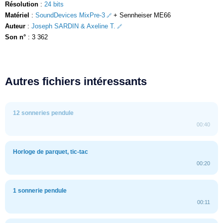
Résolution
:
24 bits
Matériel
:
SoundDevices MixPre-3
+ Sennheiser ME66
Auteur
:
Joseph SARDIN & Axeline T.
Son n°
: 3 362
Autres fichiers intéressants
12 sonneries pendule
00:40
Horloge de parquet, tic-tac
00:20
1 sonnerie pendule
00:11