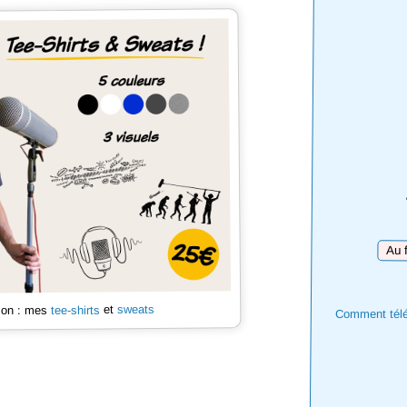
Téléc
sweats
et
tee-shirts
 son : mes
Comment téléc