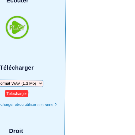
Écouter
Télécharger
harger
harger et/ou utiliser ces sons ?
Droit