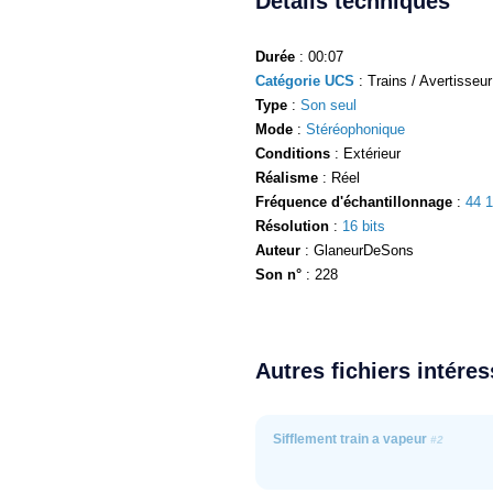
Détails techniques
Durée
: 00:07
Catégorie UCS
: Trains / Avertisseur
Type
:
Son seul
Mode
:
Stéréophonique
Conditions
: Extérieur
Réalisme
: Réel
Fréquence d'échantillonnage
:
44 
Résolution
:
16 bits
Auteur
: GlaneurDeSons
Son n°
: 228
Autres fichiers intére
Sifflement train a vapeur
#2