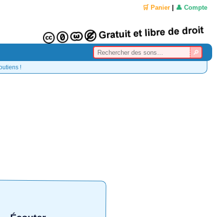
🛒 Panier
|
👤 Compte
outiens !