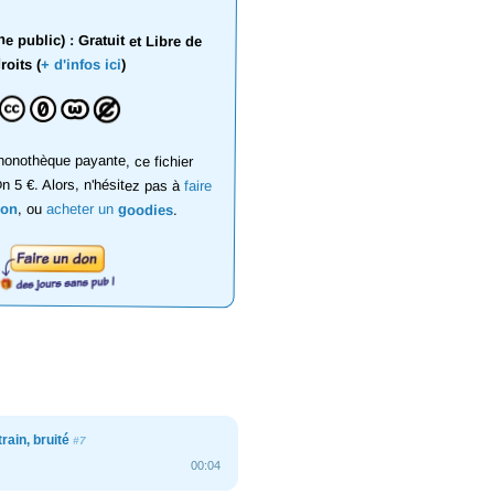
 public) : Gratuit et Libre de
roits (
+ d'infos ici
)
onothèque payante, ce fichier
on 5 €. Alors, n'hésitez pas à
faire
don
, ou
acheter un
goodies
.
 train, bruité
#7
00:04