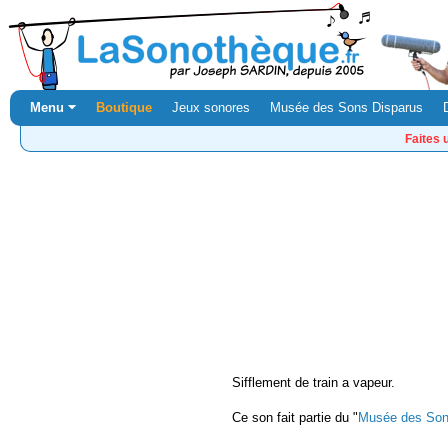
Menu ⏷
Boutique
Jeux sonores
Musée des Sons Disparus
Faites 
Sifflement de train a vapeur.
Ce son fait partie du "
Musée des Son