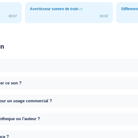
Avertisseur sonore de train
Sifflemen
#1
00:07
00:02
on
uer ce son ?
e pour un usage commercial ?
otheque ou l'auteur ?
nce ?