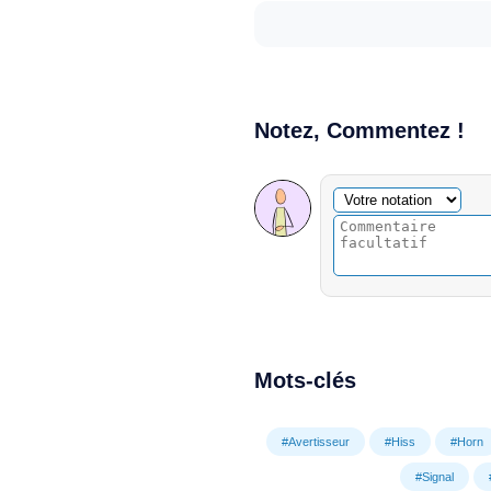
Notez, Commentez !
Commentaire facultatif
Votre notation
Mots-clés
#Avertisseur
#Hiss
#Horn
#Signal