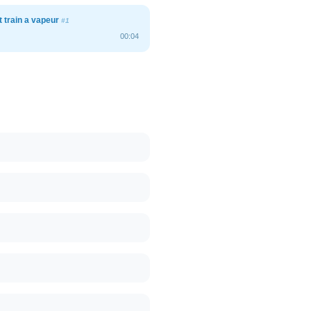
t train a vapeur
#1
00:04