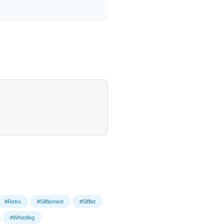
#Retro
#Sifflement
#Sifflet
#Whistling