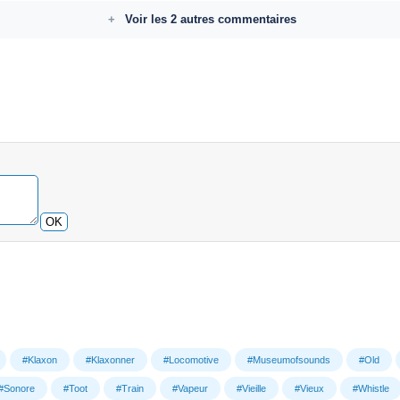
Voir les 2 autres commentaires
OK
#Klaxon
#Klaxonner
#Locomotive
#Museumofsounds
#Old
#Sonore
#Toot
#Train
#Vapeur
#Vieille
#Vieux
#Whistle