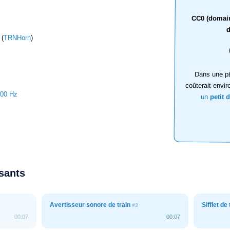
CC0 (domaine
d
 (
TRNHorn
)
Dans une ph
coûterait envir
100 Hz
un
petit 
ssants
Avertisseur sonore de train
Sifflet de
#3
00:07
00:07