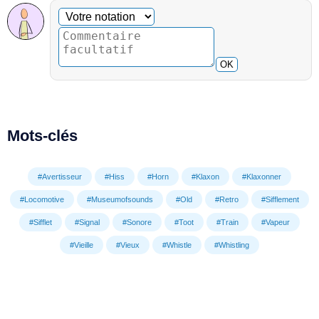
Commentaire facultatif
Votre notation
OK
Mots-clés
#Avertisseur
#Hiss
#Horn
#Klaxon
#Klaxonner
#Locomotive
#Museumofsounds
#Old
#Retro
#Sifflement
#Sifflet
#Signal
#Sonore
#Toot
#Train
#Vapeur
#Vieille
#Vieux
#Whistle
#Whistling