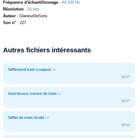
Fréquence d'échantillonnage
:
44 100 Hz
Résolution
:
16 bits
Auteur
: GlaneurDeSons
Son n°
: 227
Autres fichiers intéressants
Sifflement train a vapeur
#2
00:07
Avertisseur sonore de train
#3
00:07
Sifflet de train, bruité
#7
00:04