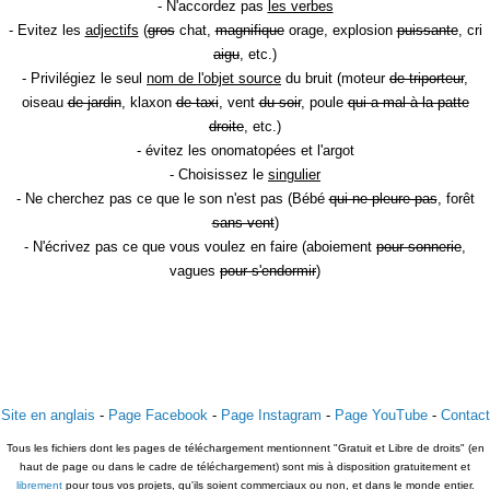
- N'accordez pas
les verbes
- Evitez les
adjectifs
(
gros
chat,
magnifique
orage, explosion
puissante
, cri
aigu
, etc.)
- Privilégiez le seul
nom de l'objet source
du bruit (moteur
de triporteur
,
oiseau
de jardin
, klaxon
de taxi
, vent
du soir
, poule
qui a mal à la patte
droite
, etc.)
- évitez les onomatopées et l'argot
- Choisissez le
singulier
- Ne cherchez pas ce que le son n'est pas (Bébé
qui ne pleure pas
, forêt
sans vent
)
- N'écrivez pas ce que vous voulez en faire (aboiement
pour sonnerie
,
vagues
pour s'endormir
)
Site en anglais
-
Page Facebook
-
Page Instagram
-
Page YouTube
-
Contact
Tous les fichiers dont les pages de téléchargement mentionnent "Gratuit et Libre de droits" (en
haut de page ou dans le cadre de téléchargement) sont mis à disposition gratuitement et
librement
pour tous vos projets, qu'ils soient commerciaux ou non, et dans le monde entier.