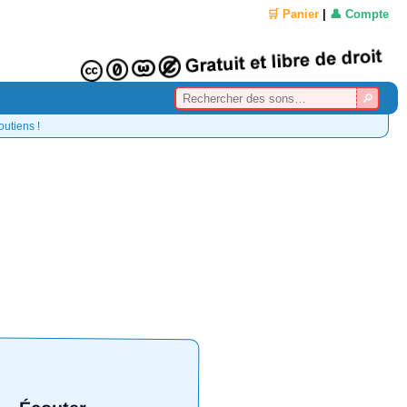
🛒 Panier
|
👤 Compte
outiens !