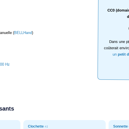
CC0 (domaine
d
anuelle (
BELLHand
)
Dans une ph
coûterait envir
un
petit 
100 Hz
ssants
Clochette
Sonnette
#1