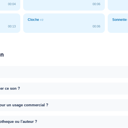
00:04
00:06
Cloche
Sonnette
#3
00:13
00:06
on
uer ce son ?
e pour un usage commercial ?
otheque ou l'auteur ?