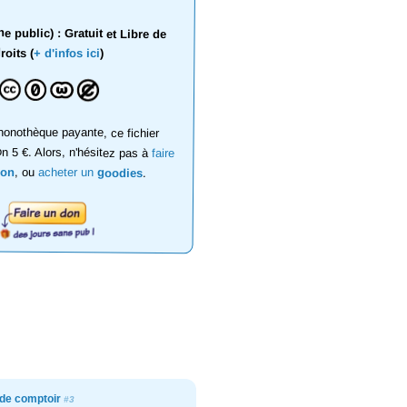
 public) : Gratuit et Libre de
roits (
+ d'infos ici
)
onothèque payante, ce fichier
on 5 €. Alors, n'hésitez pas à
faire
don
, ou
acheter un
goodies
.
 de comptoir
#3