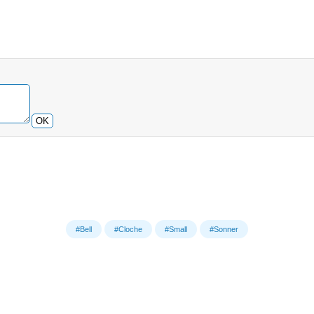
OK
#Bell
#Cloche
#Small
#Sonner