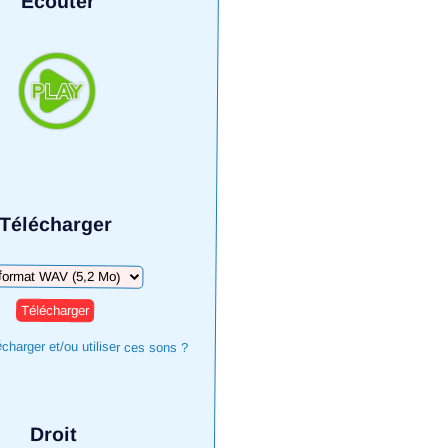
Écouter
Télécharger
harger
harger et/ou utiliser ces sons ?
Droit