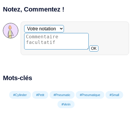
Notez, Commentez !
Commentaire facultatif
Votre notation
OK
Mots-clés
#Cylinder
#Petit
#Pneumatic
#Pneumatique
#Small
#Verin