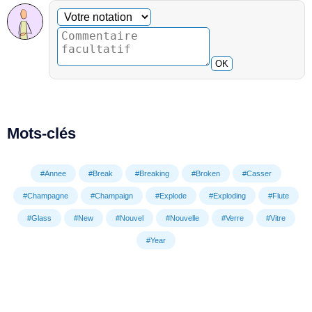
Commentaire facultatif
Votre notation
OK
Mots-clés
#Annee
#Break
#Breaking
#Broken
#Casser
#Champagne
#Champaign
#Explode
#Exploding
#Flute
#Glass
#New
#Nouvel
#Nouvelle
#Verre
#Vitre
#Year