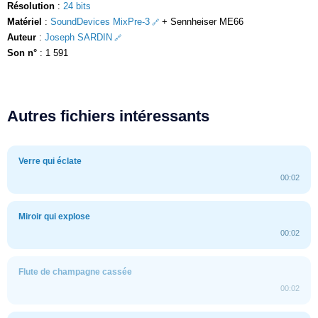
Résolution
:
24 bits
Matériel
:
SoundDevices MixPre-3
+ Sennheiser ME66
Auteur
:
Joseph SARDIN
Son n°
: 1 591
Autres fichiers intéressants
Verre qui éclate
00:02
Miroir qui explose
00:02
Flute de champagne cassée
00:02