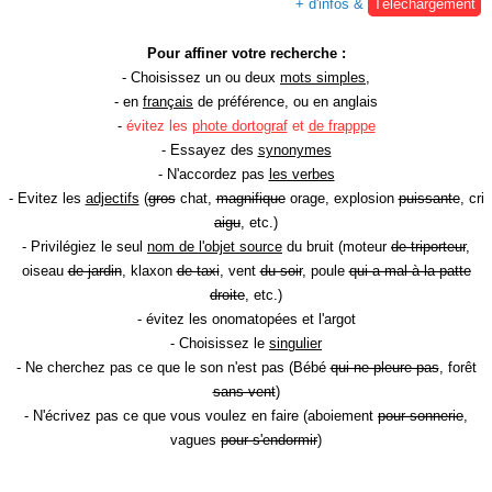
+ d'infos &
Téléchargement
Pour affiner votre recherche :
- Choisissez un ou deux
mots simples
,
- en
français
de préférence, ou en anglais
-
évitez les
phote dortograf
et
de frapppe
- Essayez des
synonymes
- N'accordez pas
les verbes
- Evitez les
adjectifs
(
gros
chat,
magnifique
orage, explosion
puissante
, cri
aigu
, etc.)
- Privilégiez le seul
nom de l'objet source
du bruit (moteur
de triporteur
,
oiseau
de jardin
, klaxon
de taxi
, vent
du soir
, poule
qui a mal à la patte
droite
, etc.)
- évitez les onomatopées et l'argot
- Choisissez le
singulier
- Ne cherchez pas ce que le son n'est pas (Bébé
qui ne pleure pas
, forêt
sans vent
)
- N'écrivez pas ce que vous voulez en faire (aboiement
pour sonnerie
,
vagues
pour s'endormir
)