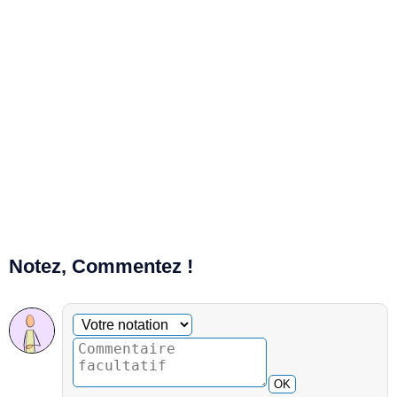
Notez, Commentez !
Commentaire facultatif
Votre notation
OK