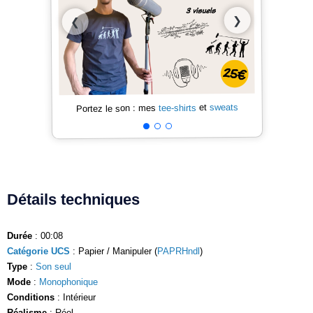
❯
❮
sweats
et
tee-shirts
Portez le son : mes
Détails techniques
Durée
: 00:08
Catégorie UCS
: Papier / Manipuler (
PAPRHndl
)
Type
:
Son seul
Mode
:
Monophonique
Conditions
: Intérieur
Réalisme
: Réel