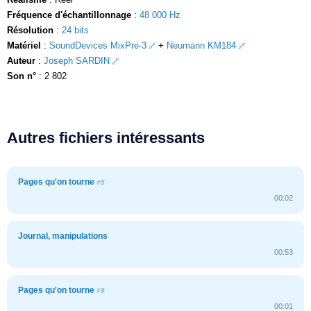
Fréquence d'échantillonnage
:
48 000 Hz
Résolution
:
24 bits
Matériel
:
SoundDevices MixPre-3
+
Neumann KM184
Auteur
:
Joseph SARDIN
Son n°
: 2 802
Autres fichiers intéressants
Pages qu'on tourne
#5
00:02
Journal, manipulations
00:53
Pages qu'on tourne
#9
00:01