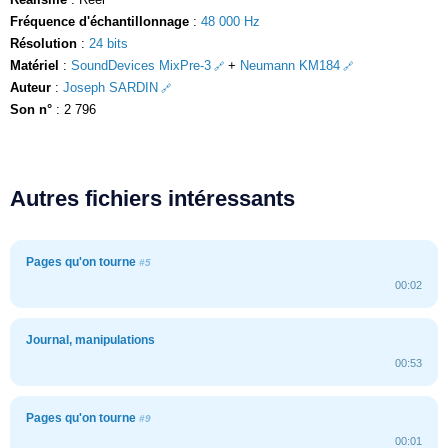
Fréquence d'échantillonnage
:
48 000 Hz
Résolution
:
24 bits
Matériel
:
SoundDevices MixPre-3
+
Neumann KM184
Auteur
:
Joseph SARDIN
Son n°
: 2 796
Autres fichiers intéressants
Pages qu'on tourne
#5
00:02
Journal, manipulations
00:53
Pages qu'on tourne
#9
00:01