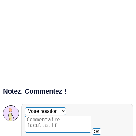
Notez, Commentez !
Commentaire facultatif
Votre notation
OK