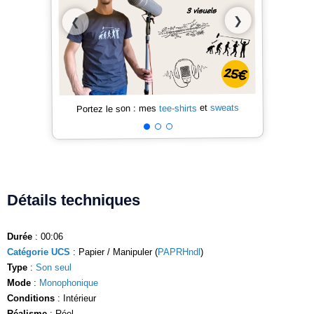
❯
❮
sweats
et
tee-shirts
Portez le son : mes
Détails techniques
Durée
: 00:06
Catégorie UCS
: Papier / Manipuler (
PAPRHndl
)
Type
:
Son seul
Mode
:
Monophonique
Conditions
: Intérieur
Réalisme
: Réel