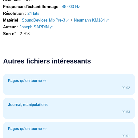
Fréquence d'échantillonnage
:
48 000 Hz
Résolution
:
24 bits
Matériel
:
SoundDevices MixPre-3
+
Neumann KM184
Auteur
:
Joseph SARDIN
Son n°
: 2 798
Autres fichiers intéressants
Pages qu'on tourne
#5
00:02
Journal, manipulations
00:53
Pages qu'on tourne
#9
00:01