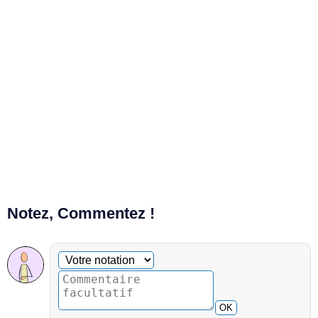
Notez, Commentez !
Commentaire facultatif
Votre notation
OK