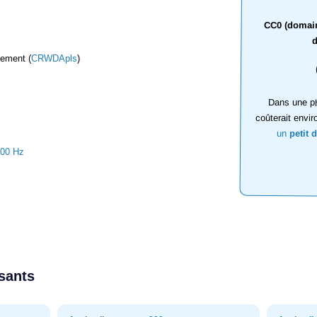
CC0 (domaine
d
sement (
CRWDApls
)
Dans une ph
coûterait envir
un
petit 
000 Hz
ssants