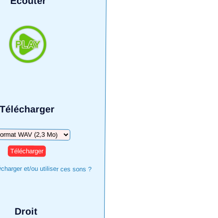
Écouter
Télécharger
harger
harger et/ou utiliser ces sons ?
Droit