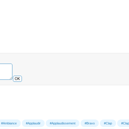
OK
#Ambiance
#Applaudir
#Applaudissement
#Bravo
#Clap
#Clap