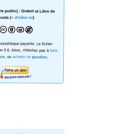
 public) : Gratuit et Libre de
roits (
+ d'infos ici
)
onothèque payante, ce fichier
on 5 €. Alors, n'hésitez pas à
faire
don
, ou
acheter un
goodies
.