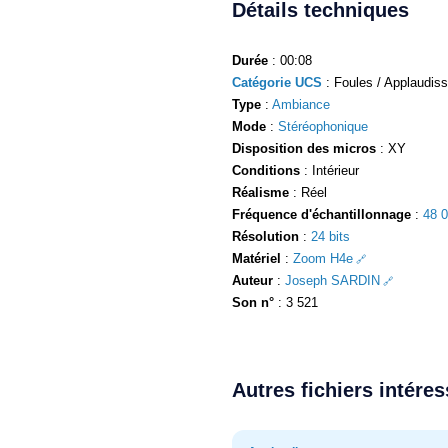
Détails techniques
Durée
: 00:08
Catégorie UCS
: Foules / Applaudis
Type
:
Ambiance
Mode
:
Stéréophonique
Disposition des micros
: XY
Conditions
: Intérieur
Réalisme
: Réel
Fréquence d'échantillonnage
:
48 
Résolution
:
24 bits
Matériel
:
Zoom H4e
Auteur
:
Joseph SARDIN
Son n°
: 3 521
Autres fichiers intére