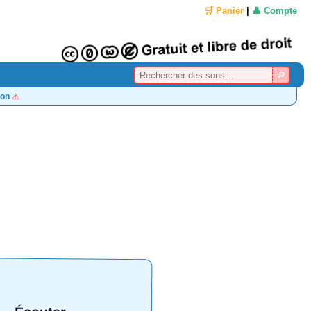
🛒 Panier
|
👤 Compte
on
⚠️