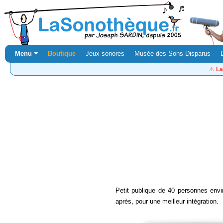
Menu ⏷
Boutique
Jeux sonores
Musée des Sons Disparus
⚠️
La
Petit publique de 40 personnes envir
après, pour une meilleur intégration.