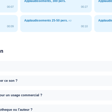
Applaudissements, 300 pers.
Applaudi
00:07
00:27
Applaudissements 25-50 pers.
Applaudi
#3
00:09
00:10
on
uer ce son ?
e pour un usage commercial ?
otheque ou l'auteur ?