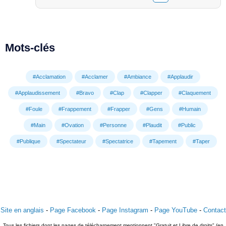
Mots-clés
#Acclamation
#Acclamer
#Ambiance
#Applaudir
#Applaudissement
#Bravo
#Clap
#Clapper
#Claquement
#Foule
#Frappement
#Frapper
#Gens
#Humain
#Main
#Ovation
#Personne
#Plaudit
#Public
#Publique
#Spectateur
#Spectatrice
#Tapement
#Taper
Site en anglais
-
Page Facebook
-
Page Instagram
-
Page YouTube
-
Contact
Tous les fichiers dont les pages de téléchargement mentionnent "Gratuit et Libre de droits" (en