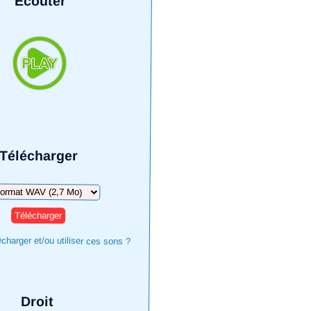
Écouter
Télécharger
harger
harger et/ou utiliser ces sons ?
Droit