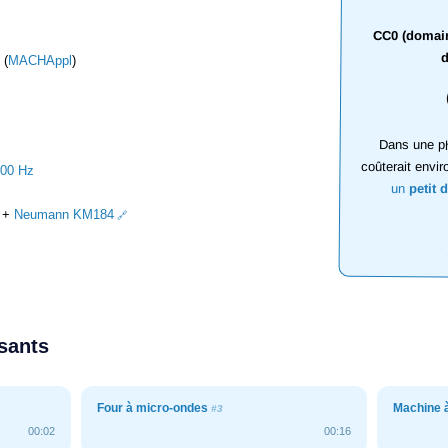
CC0 (domaine
d
 (
MACHAppl
)
Dans une ph
coûterait envir
000 Hz
un
petit 
+
Neumann KM184
ssants
Four à micro-ondes
Machine à
#3
00:02
00:16