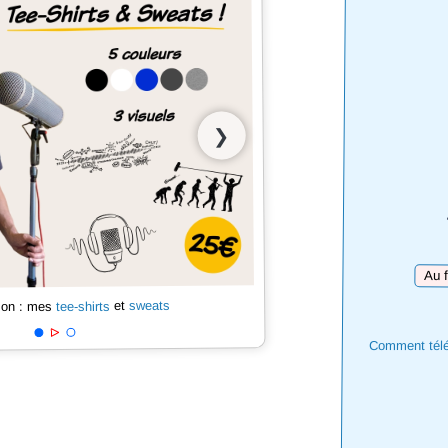
❯
Téléc
sweats
et
tee-shirts
 son : mes
Comment téléc