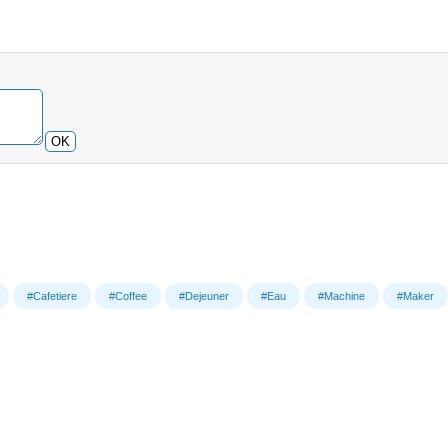
OK
#Cafetiere
#Coffee
#Dejeuner
#Eau
#Machine
#Maker