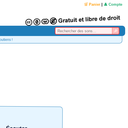
🛒 Panier
|
👤 Compte
outiens !