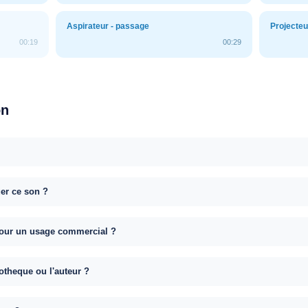
Aspirateur - passage
Projecteu
00:19
00:29
on
uer ce son ?
e pour un usage commercial ?
otheque ou l'auteur ?