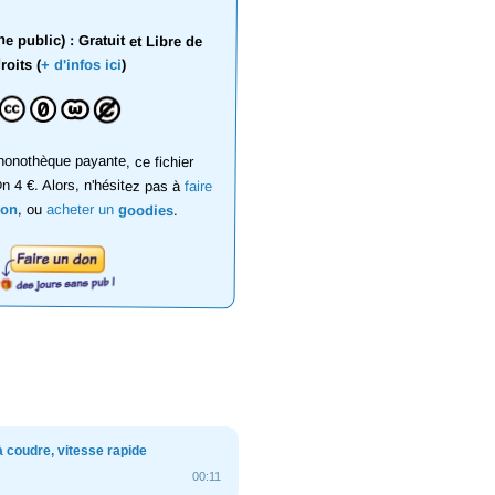
 public) : Gratuit et Libre de
roits (
+ d'infos ici
)
onothèque payante, ce fichier
on 4 €. Alors, n'hésitez pas à
faire
don
, ou
acheter un
goodies
.
 coudre, vitesse rapide
00:11