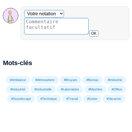
Commentaire facultatif
Votre notation
OK
Mots-clés
#Ambiance
#Atmosphere
#Bruyant
#Bureau
#Industrie
#Industriel
#Industrielle
#Laboratoire
#Machine
#Office
#Soundscape
#Technique
#Travail
#Usine
#Vacarme