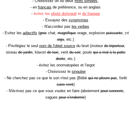
- Choisissez un ou deux
mots simples
,
- en
français
de préférence, ou en anglais
-
évitez les
phote dortograf
et
de frapppe
- Essayez des
synonymes
- N'accordez pas
les verbes
- Evitez les
adjectifs
(
gros
chat,
magnifique
orage, explosion
puissante
, cri
aigu
, etc.)
- Privilégiez le seul
nom de l'objet source
du bruit (moteur
de triporteur
,
oiseau
de jardin
, klaxon
de taxi
, vent
du soir
, poule
qui a mal à la patte
droite
, etc.)
- évitez les onomatopées et l'argot
- Choisissez le
singulier
- Ne cherchez pas ce que le son n'est pas (Bébé
qui ne pleure pas
, forêt
sans vent
)
- N'écrivez pas ce que vous voulez en faire (aboiement
pour sonnerie
,
vagues
pour s'endormir
)