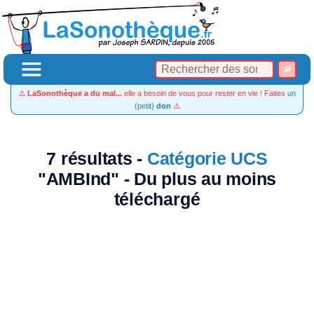
⚠️
LaSonothèque a du mal...
elle a besoin de vous pour rester en vie ! Faites
un
(petit)
don
⚠️
7 résultats -
Catégorie UCS
"AMBInd" - Du plus au moins
téléchargé