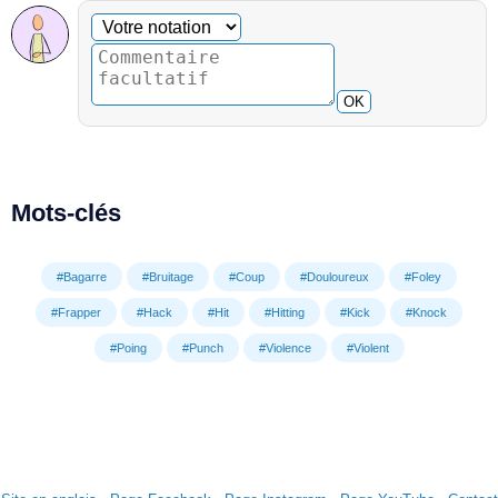
Commentaire facultatif
Votre notation
OK
Mots-clés
#Bagarre
#Bruitage
#Coup
#Douloureux
#Foley
#Frapper
#Hack
#Hit
#Hitting
#Kick
#Knock
#Poing
#Punch
#Violence
#Violent