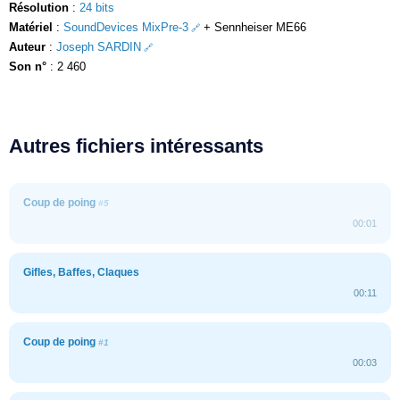
Résolution
:
24 bits
Matériel
:
SoundDevices MixPre-3
+ Sennheiser ME66
Auteur
:
Joseph SARDIN
Son n°
: 2 460
Autres fichiers intéressants
Coup de poing
#5
00:01
Gifles, Baffes, Claques
00:11
Coup de poing
#1
00:03