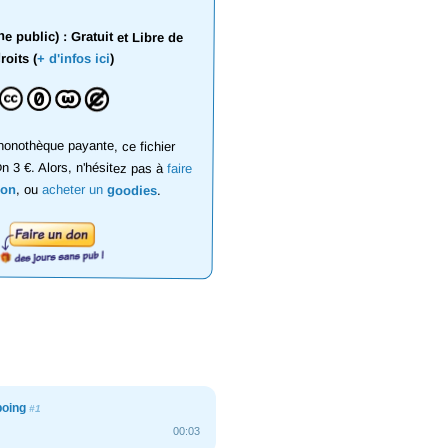
 public) : Gratuit et Libre de
roits (
+ d'infos ici
)
onothèque payante, ce fichier
on 3 €. Alors, n'hésitez pas à
faire
don
, ou
acheter un
goodies
.
poing
#1
00:03