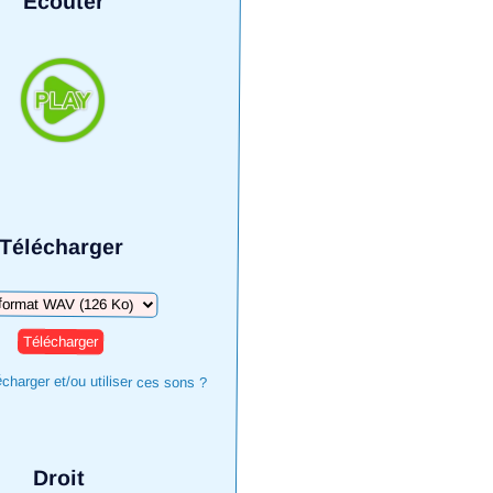
Écouter
Télécharger
harger
harger et/ou utiliser ces sons ?
Droit