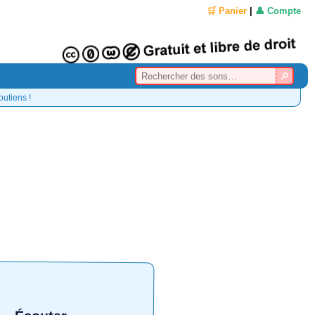
🛒 Panier
|
👤 Compte
outiens !