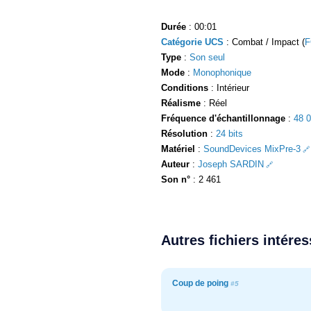
Durée
: 00:01
Catégorie UCS
: Combat / Impact (
F
Type
:
Son seul
Mode
:
Monophonique
Conditions
: Intérieur
Réalisme
: Réel
Fréquence d'échantillonnage
:
48 
Résolution
:
24 bits
Matériel
:
SoundDevices MixPre-3
Auteur
:
Joseph SARDIN
Son n°
: 2 461
Autres fichiers intére
Coup de poing
#5