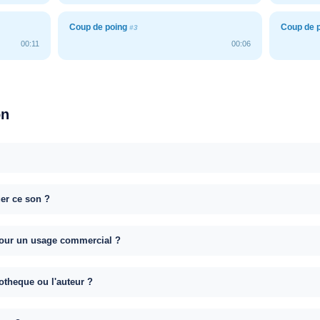
Coup de poing
Coup de 
#3
00:11
00:06
on
uer ce son ?
e pour un usage commercial ?
otheque ou l'auteur ?