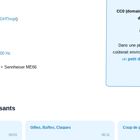
CC0 (domaine
d
GHTImpt
)
Dans une ph
coûterait envir
000 Hz
un
petit 
+ Sennheiser ME66
ssants
Gifles, Baffes, Claques
Coup de 
00:01
00:11