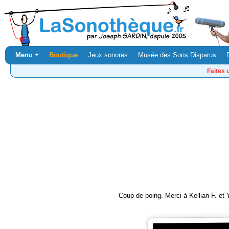
Menu ⏷
Boutique
Jeux sonores
Musée des Sons Disparus
Faites 
Coup de poing. Merci à Kellian F. et