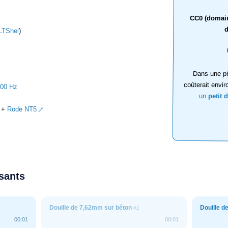
CC0 (domaine
d
LTShel
)
Dans une ph
coûterait envir
000 Hz
un
petit 
+
Rode NT5
ssants
Douille de 7,62mm sur béton
Douille 
#1
00:01
00:01