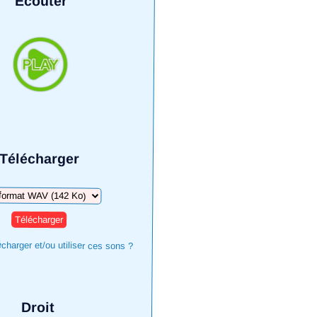
Écouter
Télécharger
harger
harger et/ou utiliser ces sons ?
Droit