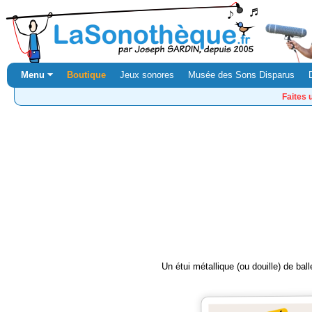
Menu ⏷
Boutique
Jeux sonores
Musée des Sons Disparus
Faites 
Un étui métallique (ou douille) de b