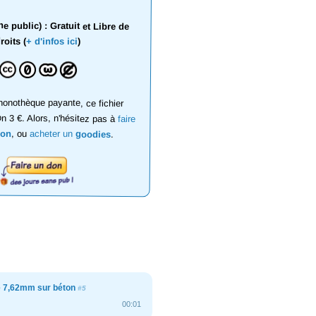
 public) : Gratuit et Libre de
roits (
+ d'infos ici
)
onothèque payante, ce fichier
on 3 €. Alors, n'hésitez pas à
faire
don
, ou
acheter un
goodies
.
de 7,62mm sur béton
#5
00:01