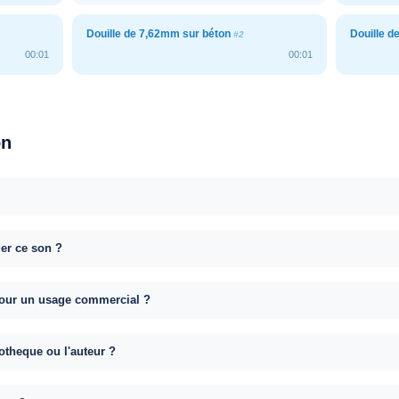
Douille de 7,62mm sur béton
Douille d
#2
00:01
00:01
on
uer ce son ?
e pour un usage commercial ?
otheque ou l'auteur ?