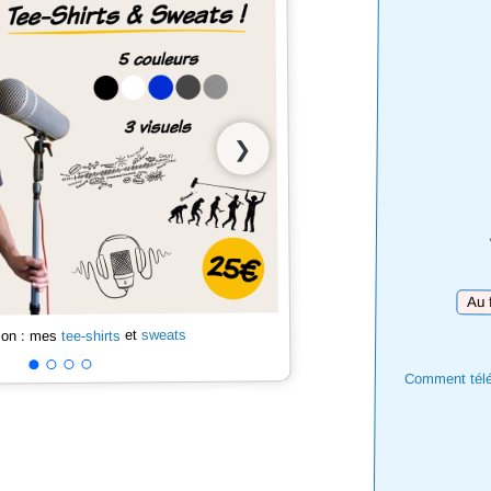
❯
Téléc
sweats
et
tee-shirts
 son : mes
Comment téléc