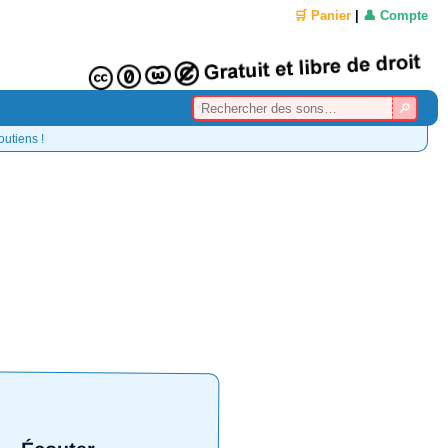
🛒 Panier
|
👤 Compte
outiens !