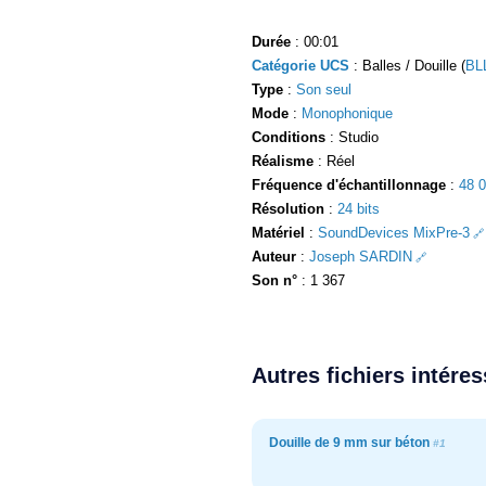
Durée
: 00:01
Catégorie UCS
: Balles / Douille (
BL
Type
:
Son seul
Mode
:
Monophonique
Conditions
: Studio
Réalisme
: Réel
Fréquence d'échantillonnage
:
48 
Résolution
:
24 bits
Matériel
:
SoundDevices MixPre-3
Auteur
:
Joseph SARDIN
Son n°
: 1 367
Autres fichiers intére
Douille de 9 mm sur béton
#1