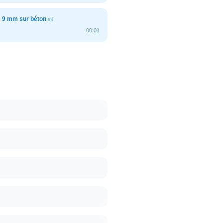
e 9 mm sur béton
#4
00:01