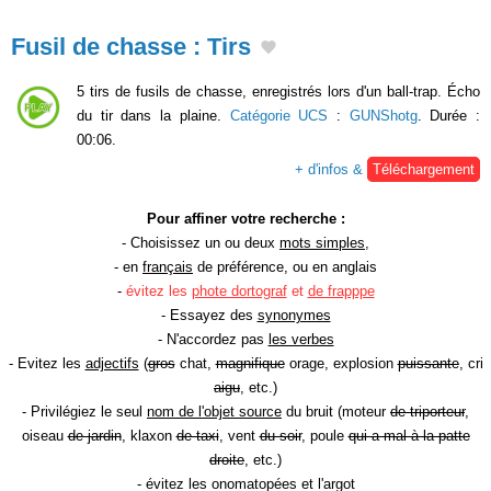
Fusil de chasse : Tirs
5 tirs de fusils de chasse, enregistrés lors d'un ball-trap. Écho
du tir dans la plaine.
Catégorie UCS
:
GUNShotg
. Durée :
00:06.
+ d'infos &
Téléchargement
Pour affiner votre recherche :
- Choisissez un ou deux
mots simples
,
- en
français
de préférence, ou en anglais
-
évitez les
phote dortograf
et
de frapppe
- Essayez des
synonymes
- N'accordez pas
les verbes
- Evitez les
adjectifs
(
gros
chat,
magnifique
orage, explosion
puissante
, cri
aigu
, etc.)
- Privilégiez le seul
nom de l'objet source
du bruit (moteur
de triporteur
,
oiseau
de jardin
, klaxon
de taxi
, vent
du soir
, poule
qui a mal à la patte
droite
, etc.)
- évitez les onomatopées et l'argot