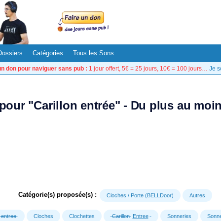
Dossiers
Catégories
Tous les Sons
un don pour naviguer sans pub :
1 jour offert, 5€ = 25 jours, 10€ = 100 jours…
Je s
 pour "Carillon entrée" - Du plus au moi
Catégorie(s) proposée(s) :
Cloches / Porte (BELLDoor)
Autres
entree
Cloches
Clochettes
Carillon
Entree
Sonneries
Sonne