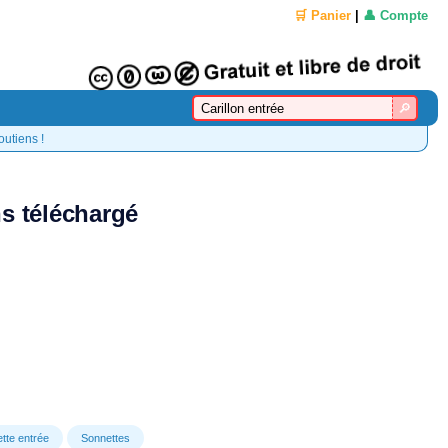
🛒 Panier
|
👤 Compte
outiens !
ns téléchargé
tte entrée
Sonnettes