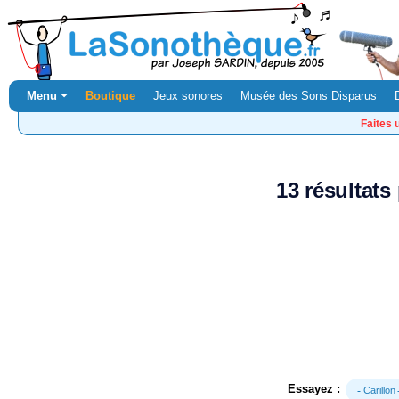
Menu ⏷
Boutique
Jeux sonores
Musée des Sons Disparus
Faites 
13 résultats
Essayez :
Carillon