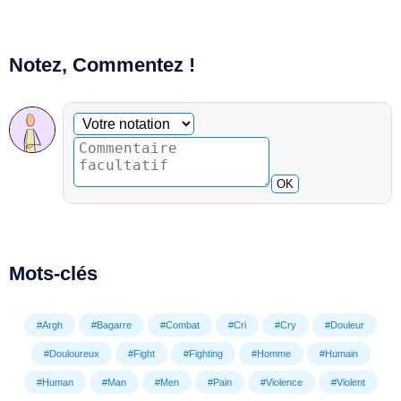
Notez, Commentez !
Commentaire facultatif
Votre notation
OK
Mots-clés
#Argh
#Bagarre
#Combat
#Cri
#Cry
#Douleur
#Douloureux
#Fight
#Fighting
#Homme
#Humain
#Human
#Man
#Men
#Pain
#Violence
#Violent