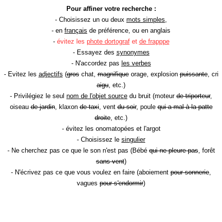
Pour affiner votre recherche :
- Choisissez un ou deux
mots simples
,
- en
français
de préférence, ou en anglais
-
évitez les
phote dortograf
et
de frapppe
- Essayez des
synonymes
- N'accordez pas
les verbes
- Evitez les
adjectifs
(
gros
chat,
magnifique
orage, explosion
puissante
, cri
aigu
, etc.)
- Privilégiez le seul
nom de l'objet source
du bruit (moteur
de triporteur
,
oiseau
de jardin
, klaxon
de taxi
, vent
du soir
, poule
qui a mal à la patte
droite
, etc.)
- évitez les onomatopées et l'argot
- Choisissez le
singulier
- Ne cherchez pas ce que le son n'est pas (Bébé
qui ne pleure pas
, forêt
sans vent
)
- N'écrivez pas ce que vous voulez en faire (aboiement
pour sonnerie
,
vagues
pour s'endormir
)