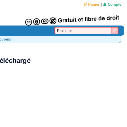
🛒 Panier
|
👤 Compte
outiens !
téléchargé