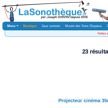
Menu ⏷
Boutique
Jeux sonores
Musée des Sons Disparus
Faites 
23 résult
Projecteur cinéma 3