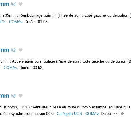
5mm
#4
m 35mm : Rembobinage puis fin (Prise de son : Coté gauche du dérouleur (B
UCS
:
COMAv
. Durée : 01:03.
5mm
#2
mm : Accélération puis roulage (Prise de son : Coté gauche du dérouleur (Bo
S
:
COMAv
. Durée : 00:52.
5mm
#8
Kinoton, FP30) : ventilateur, Mise en route du projo et lampe, roullage puis 
eut être synchroniser au son 0073.
Catégorie UCS
:
COMAv
. Durée : 00:59.