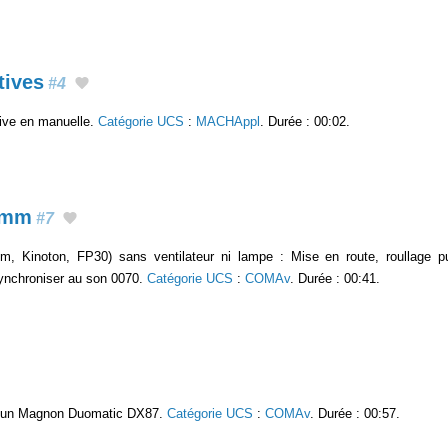
tives
#4
tive en manuelle.
Catégorie UCS
:
MACHAppl
. Durée : 00:02.
5mm
#7
, Kinoton, FP30) sans ventilateur ni lampe : Mise en route, roullage pu
ynchroniser au son 0070.
Catégorie UCS
:
COMAv
. Durée : 00:41.
ec un Magnon Duomatic DX87.
Catégorie UCS
:
COMAv
. Durée : 00:57.