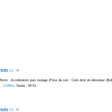
5mm
#1
mm : Accélération puis roulage (Prise de son : Coté droit du dérouleur (Bob
S
:
COMAv
. Durée : 00:51.
5mm
#5