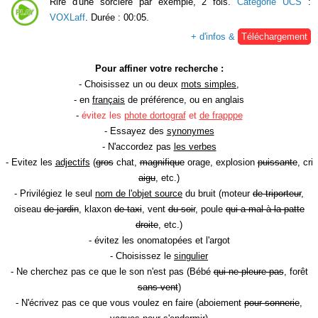
Rire d'une sorcière par exemple, 2 fois.
Catégorie UCS
:
VOXLaff
. Durée : 00:05.
+ d'infos &
Téléchargement
Pour affiner votre recherche :
- Choisissez un ou deux
mots simples
,
- en
français
de préférence, ou en anglais
-
évitez les
phote dortograf
et
de frapppe
- Essayez des
synonymes
- N'accordez pas
les verbes
- Evitez les
adjectifs
(
gros
chat,
magnifique
orage, explosion
puissante
, cri
aigu
, etc.)
- Privilégiez le seul
nom de l'objet source
du bruit (moteur
de triporteur
,
oiseau
de jardin
, klaxon
de taxi
, vent
du soir
, poule
qui a mal à la patte
droite
, etc.)
- évitez les onomatopées et l'argot
- Choisissez le
singulier
- Ne cherchez pas ce que le son n'est pas (Bébé
qui ne pleure pas
, forêt
sans vent
)
- N'écrivez pas ce que vous voulez en faire (aboiement
pour sonnerie
,