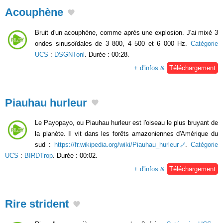
Acouphène
Bruit d'un acouphène, comme après une explosion. J'ai mixé 3
ondes sinusoïdales de 3 800, 4 500 et 6 000 Hz.
Catégorie
UCS
:
DSGNTonl
. Durée : 00:28.
+ d'infos &
Téléchargement
Piauhau hurleur
Le Payopayo, ou Piauhau hurleur est l'oiseau le plus bruyant de
la planète. Il vit dans les forêts amazoniennes d'Amérique du
sud :
https://fr.wikipedia.org/wiki/Piauhau_hurleur
.
Catégorie
UCS
:
BIRDTrop
. Durée : 00:02.
+ d'infos &
Téléchargement
Rire strident