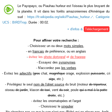
Le Payopayo, ou Piauhau hurleur est l'oiseau le plus bruyant de
la planète. Il vit dans les forêts amazoniennes d'Amérique du
sud :
https://fr.wikipedia.org/wiki/Piauhau_hurleur
.
Catégorie
UCS
:
BIRDTrop
. Durée : 00:02.
+ d'infos &
Téléchargement
Pour affiner votre recherche :
- Choisissez un ou deux
mots simples
,
- en
français
de préférence, ou en anglais
-
évitez les
phote dortograf
et
de frapppe
- Essayez des
synonymes
- N'accordez pas
les verbes
- Evitez les
adjectifs
(
gros
chat,
magnifique
orage, explosion
puissante
, cri
aigu
, etc.)
- Privilégiez le seul
nom de l'objet source
du bruit (moteur
de triporteur
,
oiseau
de jardin
, klaxon
de taxi
, vent
du soir
, poule
qui a mal à la patte
droite
, etc.)
- évitez les onomatopées et l'argot
- Choisissez le
singulier
- Ne cherchez pas ce que le son n'est pas (Bébé
qui ne pleure pas
, forêt