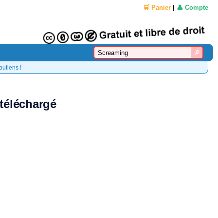
🛒 Panier
|
👤 Compte
outiens !
 téléchargé