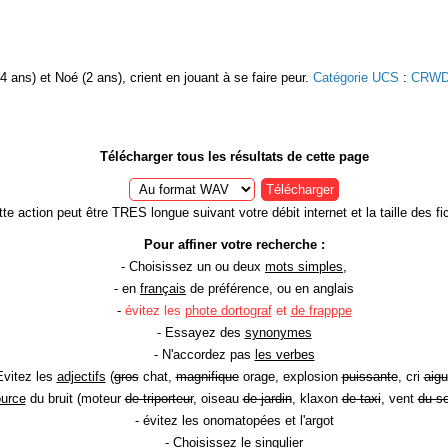
 ans) et Noé (2 ans), crient en jouant à se faire peur.
Catégorie UCS
:
CRWD
Télécharger tous les résultats de cette page
Télécharger
te action peut être TRES longue suivant votre débit internet et la taille des fic
Pour affiner votre recherche :
- Choisissez un ou deux
mots simples
,
- en
français
de préférence, ou en anglais
-
évitez les
phote dortograf
et
de frapppe
- Essayez des
synonymes
- N'accordez pas
les verbes
Evitez les
adjectifs
(
gros
chat,
magnifique
orage, explosion
puissante
, cri
aigu
ource
du bruit (moteur
de triporteur
, oiseau
de jardin
, klaxon
de taxi
, vent
du so
- évitez les onomatopées et l'argot
- Choisissez le
singulier