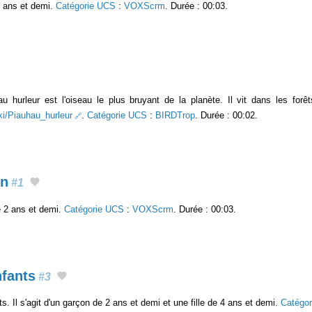
4 ans et demi.
Catégorie UCS
:
VOXScrm
. Durée : 00:03.
 hurleur est l'oiseau le plus bruyant de la planète. Il vit dans les fo
iki/Piauhau_hurleur
.
Catégorie UCS
:
BIRDTrop
. Durée : 00:02.
on
#1
e 2 ans et demi.
Catégorie UCS
:
VOXScrm
. Durée : 00:03.
fants
#3
. Il s'agit d'un garçon de 2 ans et demi et une fille de 4 ans et demi.
Catégo