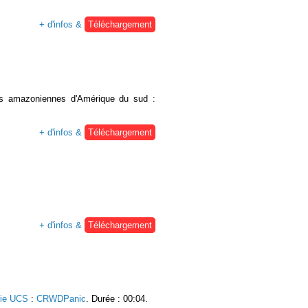
+ d'infos &
Téléchargement
rêts amazoniennes d'Amérique du sud :
+ d'infos &
Téléchargement
+ d'infos &
Téléchargement
rie UCS
:
CRWDPanic
. Durée : 00:04.