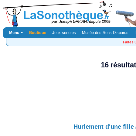
Menu ⏷
Boutique
Jeux sonores
Musée des Sons Disparus
Faites 
16 résulta
Hurlement d'une fille