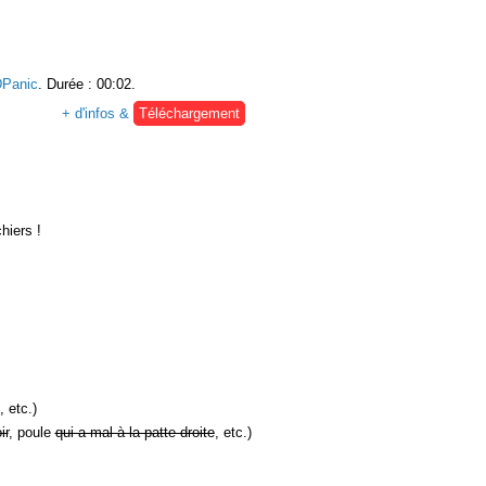
Panic
. Durée : 00:02.
+ d'infos &
Téléchargement
hiers !
, etc.)
ir
, poule
qui a mal à la patte droite
, etc.)