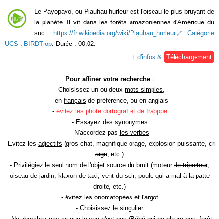
Le Payopayo, ou Piauhau hurleur est l'oiseau le plus bruyant de
la planète. Il vit dans les forêts amazoniennes d'Amérique du
sud :
https://fr.wikipedia.org/wiki/Piauhau_hurleur
.
Catégorie
UCS
:
BIRDTrop
. Durée : 00:02.
+ d'infos &
Téléchargement
Pour affiner votre recherche :
- Choisissez un ou deux
mots simples
,
- en
français
de préférence, ou en anglais
-
évitez les
phote dortograf
et
de frapppe
- Essayez des
synonymes
- N'accordez pas
les verbes
- Evitez les
adjectifs
(
gros
chat,
magnifique
orage, explosion
puissante
, cri
aigu
, etc.)
- Privilégiez le seul
nom de l'objet source
du bruit (moteur
de triporteur
,
oiseau
de jardin
, klaxon
de taxi
, vent
du soir
, poule
qui a mal à la patte
droite
, etc.)
- évitez les onomatopées et l'argot
- Choisissez le
singulier
- Ne cherchez pas ce que le son n'est pas (Bébé
qui ne pleure pas
, forêt