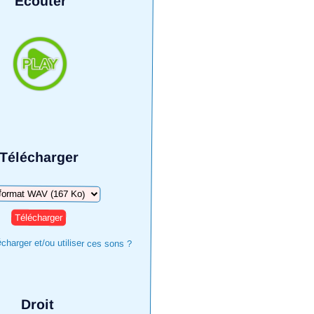
Écouter
Télécharger
harger
harger et/ou utiliser ces sons ?
Droit