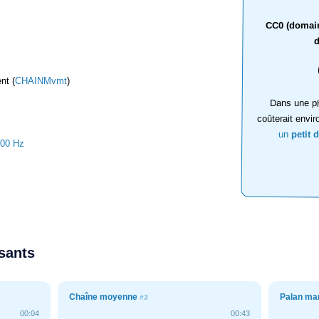
CC0 (domaine
d
nt (
CHAINMvmt
)
Dans une ph
coûterait envir
un
petit 
100 Hz
ssants
Chaîne moyenne
Palan man
#3
00:04
00:43