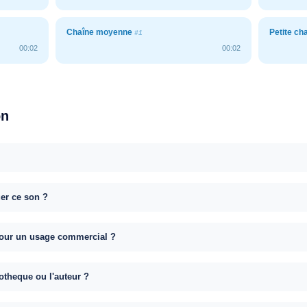
Chaîne moyenne
Petite ch
#1
00:02
00:02
on
uer ce son ?
e pour un usage commercial ?
otheque ou l'auteur ?