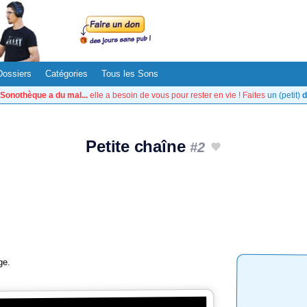
Dossiers
Catégories
Tous les Sons
Sonothèque a du mal...
elle a besoin de vous pour rester en vie ! Faites
un (petit)
d
Petite chaîne
#2
ge.