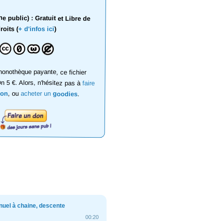
 public) : Gratuit et Libre de
roits (
+ d'infos ici
)
onothèque payante, ce fichier
on 5 €. Alors, n'hésitez pas à
faire
don
, ou
acheter un
goodies
.
uel à chaine, descente
00:20