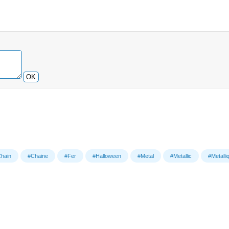
OK
hain
#Chaine
#Fer
#Halloween
#Metal
#Metallic
#Metalli