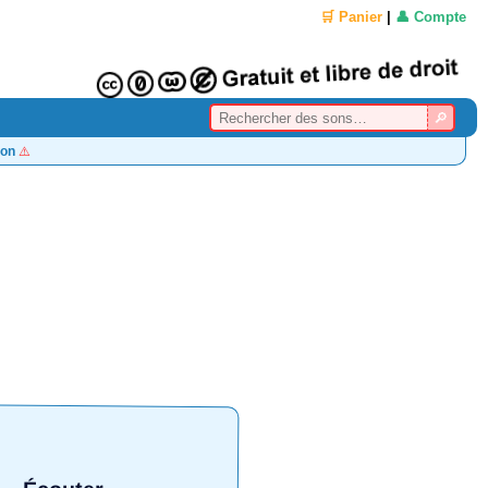
🛒 Panier
|
👤 Compte
on
⚠️