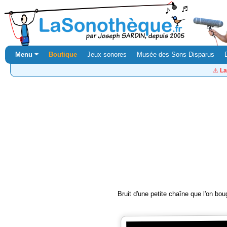
Menu ⏷
Boutique
Jeux sonores
Musée des Sons Disparus
⚠️
La
Bruit d'une petite chaîne que l'on bou