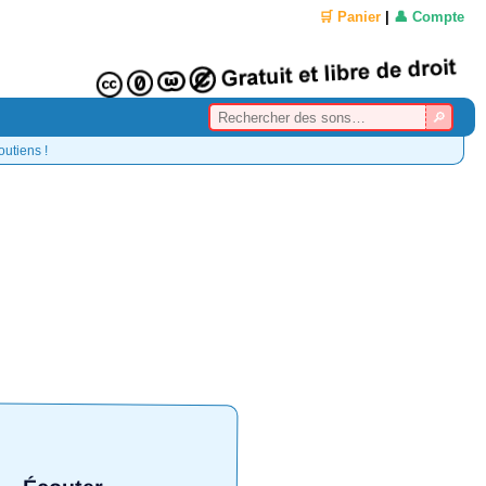
🛒 Panier
|
👤 Compte
outiens !