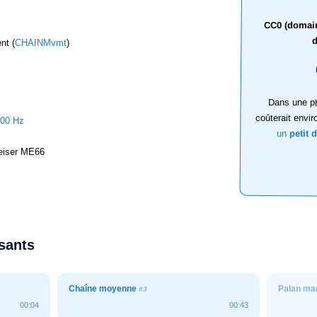
CC0 (domaine
d
nt (
CHAINMvmt
)
Dans une ph
coûterait envir
000 Hz
un
petit 
iser ME66
ssants
Chaîne moyenne
Palan man
#3
00:04
00:43