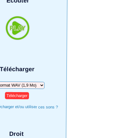
Écouter
Télécharger
harger
harger et/ou utiliser ces sons ?
Droit