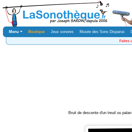
Menu ⏷
Boutique
Jeux sonores
Musée des Sons Disparus
Faites 
Bruit de descente d'un treuil ou pala