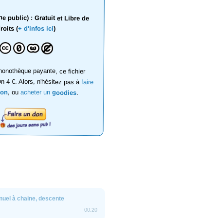
 public) : Gratuit et Libre de
roits (
+ d'infos ici
)
onothèque payante, ce fichier
on 4 €. Alors, n'hésitez pas à
faire
don
, ou
acheter un
goodies
.
uel à chaine, descente
00:20