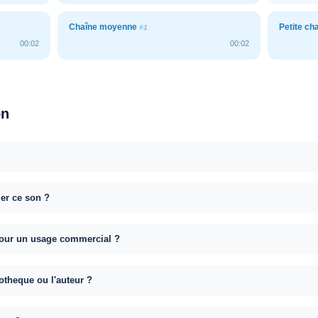
Chaîne moyenne
Petite ch
#1
00:02
00:02
on
uer ce son ?
e pour un usage commercial ?
otheque ou l'auteur ?